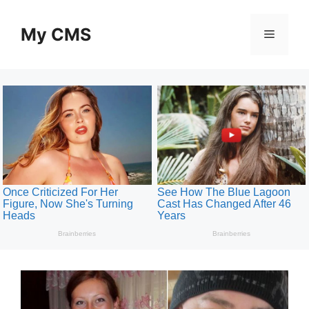
Skip
to
My CMS
Menu
content