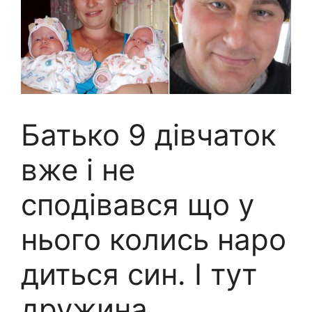
Батько 9 дівчаток
вже і не
сподівався що у
нього колись наро
диться син. І тут
дружина