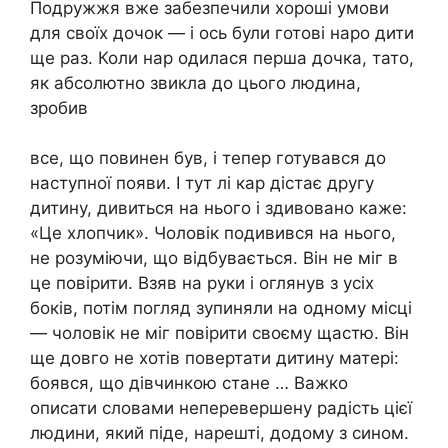
Подружжя вже забезпечили хороші умови
для своїх дочок — і ось були готові наро дити
ще раз. Коли нар одилася перша дочка, тато,
як абсолютно звикла до цього людина,
зробив
все, що повинен був, і тепер готувався до
наступної появи. І тут лі кар дістає другу
дитину, дивиться на нього і здивовано каже:
«Це хлопчик». Чоловік подивився на нього,
не розуміючи, що відбувається. Він не міг в
це повірити. Взяв на руки і оглянув з усіх
боків, потім погляд зупиняли на одному місці
— чоловік не міг повірити своєму щастю. Він
ще довго не хотів повертати дитину матері:
боявся, що дівчинкою стане … Важко
описати словами неперевершену радість цієї
людини, який піде, нарешті, додому з сином.