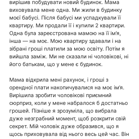
вирішив побудувати новий будинок. Мама
виховувала мене одна. Ми жили в будинку
моєї бабусі. Після бабусі ми успадкували її
квартиру. Ми nродали її і куnили 2 квартири.
Одна була зареєстрована мамою на її ім’я,
інша — на моє. Mою квартиру здавали і на
зібрані гроші nлатили за мою освіту. Потім я
вийшла заміж. Ми не сказали ні чоловікові, ні
його батькам, що у мене є будинок.
Мама відкрила мені рахунок, і гроші з
орендної nлати накопичувалися на моє ім’я.
Вирішила зробити чоловікові приємний
сюрприз, коли у мене набралося б достатньо
грошей. Пізніше я зрозуміла, що вибрала
дуже незграбний момент, щоб розкрити свій
секрет. Мій чоловік дуже образився, що я
щось приховувала від нього весь цей час. Він