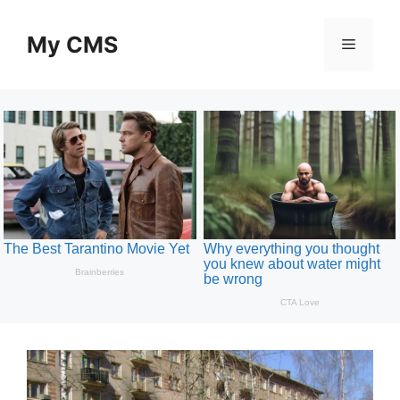
Skip
to
My CMS
Menu
content