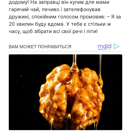
додому! На заправці він куnив для мами
гарячий чай, печиво і зателефонував
дружині, спокійним голосом промовив: – Я за
20 хвилин буду вдома. У тебе є стільки ж
часу, щоб зібрати всі свої речі і піти!