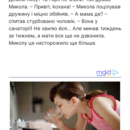
Микола. – Привіт, kохана! – Микола поцілував
дружину і міцно обійняв. – А мама де? –
спитав стурбовано чоловік. – Вона у
санаторії! Не хвилю йся… Але минав тиждень
за тижнем, а мати все ще не дзвонила.
Миколу це насторожило ще більше.