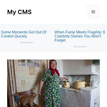
Skip
to
My CMS
Menu
content