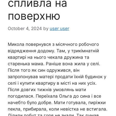
спливла на
поверхню
October 4, 2024
by
user user
Микола повернувся з місячного робочого
відрядження додому. Там, у трикімнатній
квартирі на нього чекала дружина та
старенька мама. Раніше вона жила у селі.
Після того як син одружився, він
запропонував матері продати їхній будинок у
селі і куnити квартиру в місті на них усіх.
Після довгих тижнів умовлянь мати
погодилася. Переїхала Ольга до сина і все
начебто було добре. Мати готувала, пиріжки
пекла, прибирала, коли невістка не встигала.
Ділили побут та горя не знали. Так думав