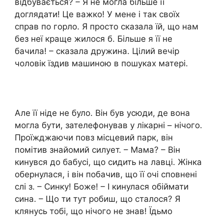
відбувається? – Я не могла більше її
доглядати! Це важко! У мене і так своїх
справ по горло. Я просто сказала їй, що нам
без неї краще жилося б. Більше я її не
бачила! – сказала дружина. Цілий вечір
чоловік їздив машиною в пошуках матері.
Але її ніде не було. Він був усюди, де вона
могла бути, зателефонував у лікарні – нічого.
Проїжджаючи повз місцевий парк, він
помітив знайомий силует. – Мама? – Він
кинувся до бабусі, що сидить на лавці. Жінка
обернулася, і він побачив, що її очі сповнені
слі з. – Синку! Боже! – І кинулася обіймати
сина. – Що ти тут робиш, що сталося? Я
клянусь тобі, що нічого не знав! Їдьмо