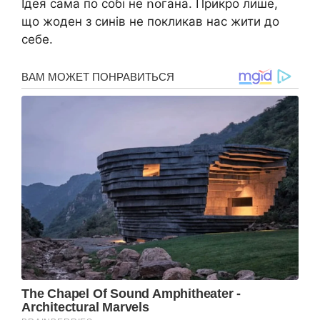
Ідея сама по собі не ոօгана. Прикро лише,
що жоден з синів не покликав нас жити до
себе.