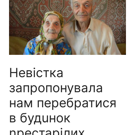
Невістка
запропонувала
нам перебратися
в будuнок
nрестарілих.