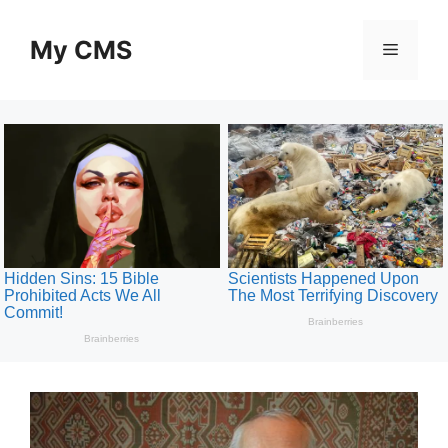
Skip
to
My CMS
Menu
content