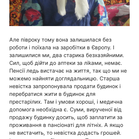
Але півроку тому вона залишилася без
роботи і поїхала на заробітки в Європу. І
залишилися ми, два старика безхазяйними.
Сил, щоб дійти до аптеки за лikaми, немає.
Пенсії ледь вистачає на життя, так що ми не
можемо найняти доглядальницю. Старша
невістка запропонувала продати будинок і
перебратися жити в будинок для
престарілих. Там і умови хороші, і медична
допомога необхідна є. Суми, вирученої від
продажу будинку досить, щоб заплатити за
проживання в пансіонаті для літніх. А якщо
не вистачить, то невістка додасть грошей.