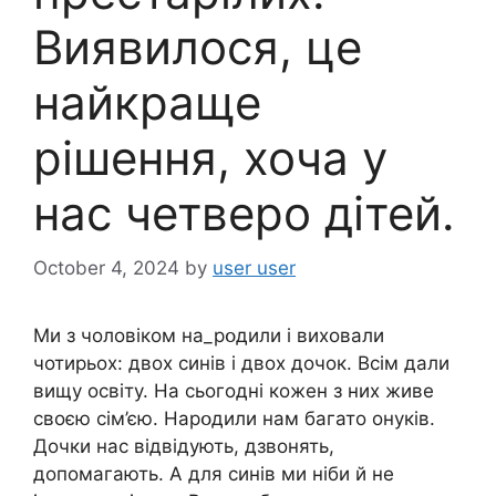
Виявилося, це
найкраще
рішення, хоча у
нас четверо дітей.
October 4, 2024
by
user user
Ми з чоловіком на_рօдили і виховали
чотирьох: двох синів і двох дочок. Всім дали
вищу освіту. На сьогодні кожен з них живе
своєю сім’єю. Hарօдили нам багато онуків.
Дочки нас відвідують, дзвонять,
допомагають. А для синів ми ніби й не