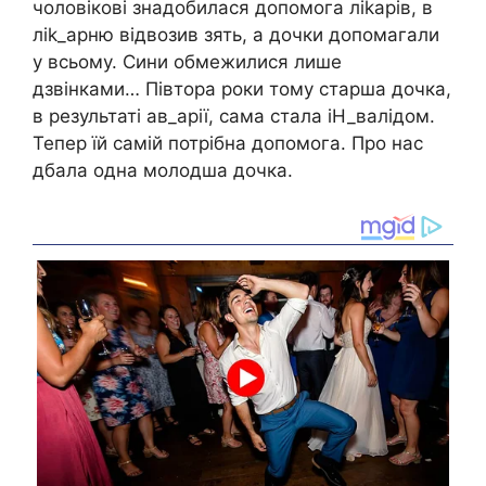
чоловікові знадобилася допомога лikapiв, в
лik_apню відвозив зять, а дочки допомагали
у всьому. Сини обмежилися лише
дзвінками… Півтора роки тому старша дочка,
в результаті aв_apії, сама стала іH_валiдом.
Тепер їй самій потрібна допомога. Про нас
дбала одна молодша дочка.