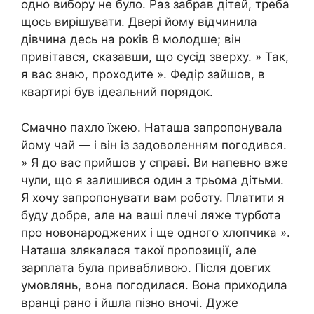
одно вибору не було. Раз забрав дітей, треба
щось вирішувати. Двері йому відчинила
дівчина десь на років 8 молодше; він
привітався, сказавши, що сусід зверху. » Так,
я вас знаю, проходите ». Федір зайшов, в
квартирі був ідеальний порядок.
Смачно пахло їжею. Наташа запропонувала
йому чай — і він із задоволенням погодився.
» Я до вас прийшов у справі. Ви напевно вже
чули, що я залишився один з трьома дітьми.
Я хочу запропонувати вам роботу. Платити я
буду добре, але на ваші плечі ляже турбота
про новонароджених і ще одного хлопчика ».
Наташа злякалася такої пропозиції, але
зарплата була привабливою. Після довгих
умовлянь, вона погодилася. Вона приходила
вранці рано і йшла пізно вночі. Дуже