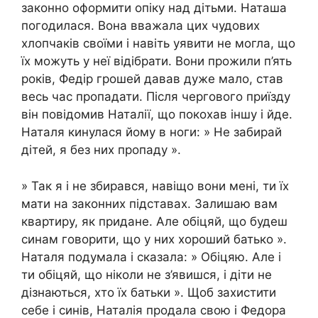
законно оформити опіку над дітьми. Наташа
погодилася. Вона вважала цих чудових
хлопчаків своїми і навіть уявити не могла, що
їх можуть у неї відібрати. Вони прожили п’ять
років, Федір грошей давав дуже мало, став
весь час пропадати. Після чергового приїзду
він повідомив Наталії, що покохав іншу і йде.
Наталя кинулася йому в ноги: » Не забирай
дітей, я без них пропаду ».
» Так я і не збирався, навіщо вони мені, ти їх
мати на законних підставах. Залишаю вам
квартиру, як придане. Але обіцяй, що будеш
синам говорити, що у них хороший батько ».
Наталя подумала і сказала: » Обіцяю. Але і
ти обіцяй, що ніколи не з’явишся, і діти не
дізнаються, хто їх батьки ». Щоб захистити
себе і синів, Наталія продала свою і Федора