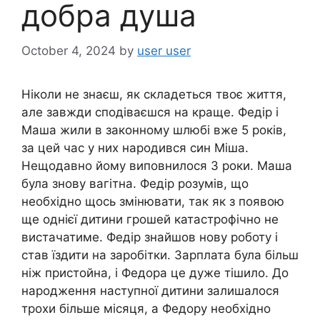
добра душа
October 4, 2024
by
user user
Ніколи не знаєш, як складеться твоє життя,
але завжди сподіваєшся на краще. Федір і
Маша жили в законному шлюбі вже 5 років,
за цей час у них народився син Міша.
Нещодавно йому виповнилося 3 роки. Маша
була знову вагітна. Федір розумів, що
необхідно щось змінювати, так як з появою
ще однієї дитини грошей катастрофічно не
вистачатиме. Федір знайшов нову роботу і
став їздити на заробітки. Зарплата була більш
ніж пристойна, і Федора це дуже тішило. До
народження наступної дитини залишалося
трохи більше місяця, а Федору необхідно