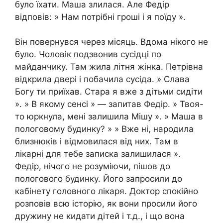
було їхати. Маша злилася. Але Федір
відповів: » Нам потрібні гроші і я поїду ».
Він повернувся через місяць. Вдома нікого не
було. Чоловік подзвонив сусідці по
майданчику. Там жила літня жінка. Петрівна
відкрила двері і побачила сусіда. » Слава
Богу ти приїхав. Стара я вже з дітьми сидіти
». » В якому сенсі » — запитав Федір. » Твоя-
то юркнула, мені залишила Мішу ». » Маша в
пологовому будинку? » » Вже ні, народила
близнюків і відмовилася від них. Там в
лікарні для тебе записка залишилася ».
Федір, нічого не розуміючи, пішов до
пологового будинку. Його запросили до
кабінету головного лікаря. Доктор спокійно
розповів всю історію, як вони просили його
дружину не кидати дітей і т.д., і що вона