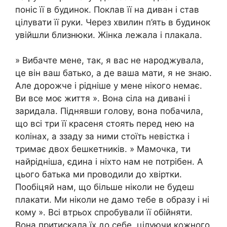
поніс її в будинок. Поклав її на диван і став
цілувати її руки. Через хвилин п’ять в будинок
увійшли близнюки. Жінка лежала і плакала.
» Вибачте мене, так, я вас не народжувала,
це він ваш батько, а де ваша мати, я не знаю.
Але дорожче і рідніше у мене нікого немає.
Ви все моє життя ». Вона сіла на дивані і
заридала. Піднявши голову, вона побачила,
що всі три її красеня стоять перед нею на
колінах, а ззаду за ними стоїть невістка і
тримає двох бешкетників. » Мамочка, ти
найрідніша, єдина і ніхто нам не потрібен. А
цього батька ми проводили до хвіртки.
Пообіцяй нам, що більше ніколи не будеш
плакати. Ми ніколи не дамо тебе в образу і ні
кому ». Всі втрьох спробували її обійняти.
Вона притискала їх до себе, цілуючи кожного