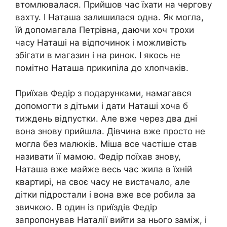
втомлювалася. Прийшов час їхати на чергову
вахту. І Наташа залишилася одна. Як могла,
їй допомагала Петрівна, даючи хоч трохи
часу Наташі на відпочинок і можливість
збігати в магазин і на ринок. І якось не
помітно Наташа прикипіла до хлопчаків.
Приїхав Федір з подарунками, намагався
допомогти з дітьми і дати Наташі хоча б
тиждень відпустки. Але вже через два дні
вона знову прийшла. Дівчина вже просто не
могла без малюків. Міша все частіше став
називати її мамою. Федір поїхав знову,
Наташа вже майже весь час жила в їхній
квартирі, на своє часу не вистачало, але
дітки підростали і вона вже все робила за
звичкою. В один із приїздів Федір
запропонував Наталії вийти за нього заміж, і