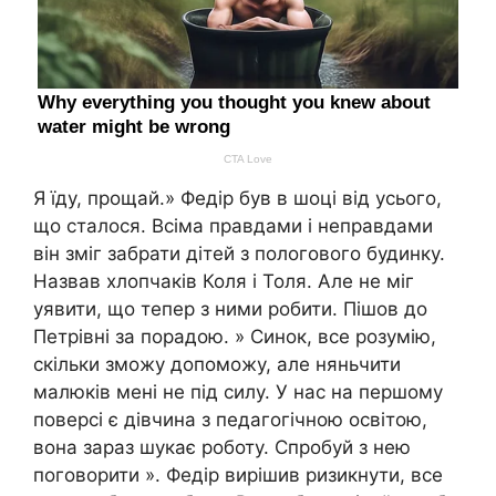
Я їду, прощай.» Федір був в шоці від усього,
що сталося. Всіма правдами і неправдами
він зміг забрати дітей з пологового будинку.
Назвав хлопчаків Коля і Толя. Але не міг
уявити, що тепер з ними робити. Пішов до
Петрівні за порадою. » Синок, все розумію,
скільки зможу допоможу, але няньчити
малюків мені не під силу. У нас на першому
поверсі є дівчина з педагогічною освітою,
вона зараз шукає роботу. Спробуй з нею
поговорити ». Федір вирішив ризикнути, все