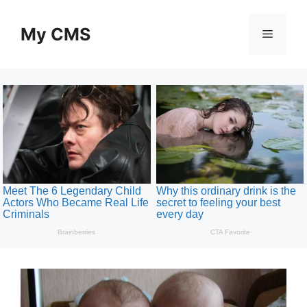
Skip
to
My CMS
Menu
content