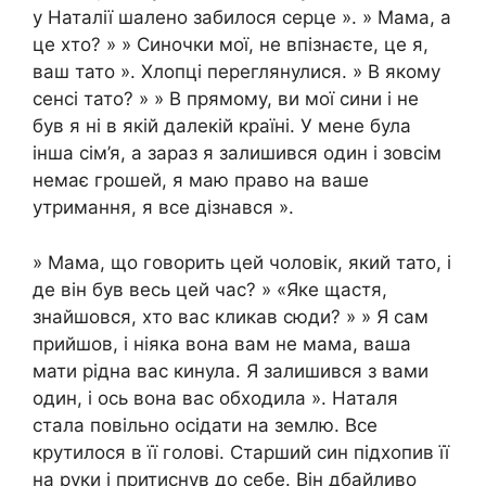
у Наталії шалено забилося серце ». » Мама, а
це хто? » » Синочки мої, не впізнаєте, це я,
ваш тато ». Хлопці переглянулися. » В якому
сенсі тато? » » В прямому, ви мої сини і не
був я ні в якій далекій країні. У мене була
інша сім’я, а зараз я залишився один і зовсім
немає грошей, я маю право на ваше
утримання, я все дізнався ».
» Мама, що говорить цей чоловік, який тато, і
де він був весь цей час? » «Яке щастя,
знайшовся, хто вас кликав сюди? » » Я сам
прийшов, і ніяка вона вам не мама, ваша
мати рідна вас кинула. Я залишився з вами
один, і ось вона вас обходила ». Наталя
стала повільно осідати на землю. Все
крутилося в її голові. Старший син підхопив її
на руки і притиснув до себе. Він дбайливо