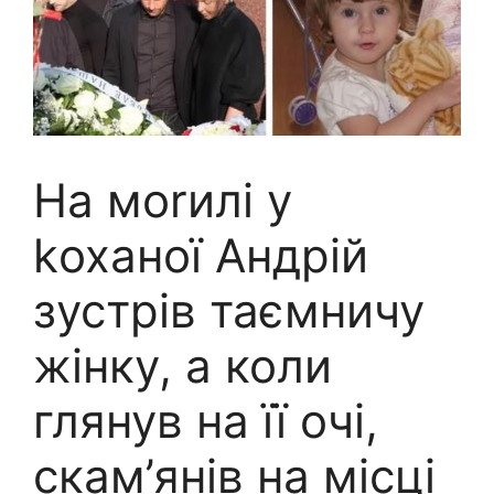
На моrилі у
kоханої Андрій
зустрів таємничу
жінку, а коли
глянув на її очі,
скам’янів на місці