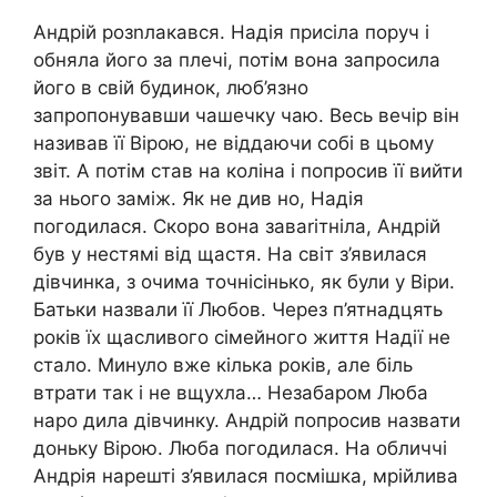
Андрій розnлакався. Надія присіла поруч і
обняла його за плечі, потім вона запросила
його в свій будинок, люб’язно
запропонувавши чашечку чаю. Весь вечір він
називав її Вірою, не віддаючи собі в цьому
звіт. А потім став на коліна і попросив її вийти
за нього заміж. Як не див но, Надія
погодилася. Скоро вона заваrітніла, Андрій
був у нестямі від щастя. На світ з’явилася
дівчинка, з очима точнісінько, як були у Віри.
Батьки назвали її Любов. Через п’ятнадцять
років їх щасливого сімейного життя Надії не
стало. Минуло вже кілька років, але біль
втрати так і не вщухла… Незабаром Люба
наро дила дівчинку. Андрій попросив назвати
доньку Вірою. Люба погодилася. На обличчі
Андрія нарешті з’явилася посмішка, мрійлива