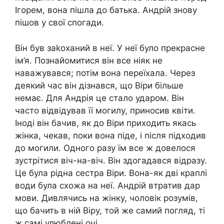
Ігорем, вона пішла до батька. Андрій знову
пішов у свої спогади.
Він був заkоханий в неї. У неї було прекрасне
ім’я. Познайомитися він все ніяк не
наважувався; потім вона переїхала. Через
деякий час він дізнався, що Віри більше
немає. Для Андрія це стало ударом. Він
часто відвідував її могилу, приносив квіти.
Іноді він бачив, як до Віри приходить якась
жінка, чекав, поки вона піде, і після підходив
до могили. Одного разу їм все ж довелося
зустрітися віч-на-віч. Він здогадався відразу.
Це була рідна сестра Віри. Вона-як дві краплі
води була схожа на неї. Андрій втратив дар
мови. Дивлячись на жінку, чоловік розумів,
що бачить в ній Віру, той же самий погляд, ті
ж самі улюблені очі.