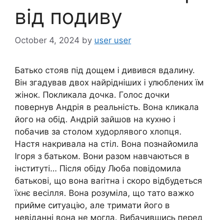
від подиву
October 4, 2024
by
user user
Батько стояв під дощем і дивився вдалину.
Він згадував двох найрідніших і улюблених їм
жінок. Покликала дочка. Голос дочки
повернув Андрія в реальність. Вона кликала
його на обід. Андрій зайшов на кухню і
побачив за столом худорлявого хлопця.
Настя накривала на стіл. Вона познайомила
Ігоря з батьком. Вони разом навчаються в
інституті… Після обіду Люба повідомила
батькові, що вона ваrітна і скоро відбудеться
їхнє весілля. Вона розуміла, що тато важко
прийме ситуацію, але тримати його в
невіданні вона не могла. Вибачившись перед