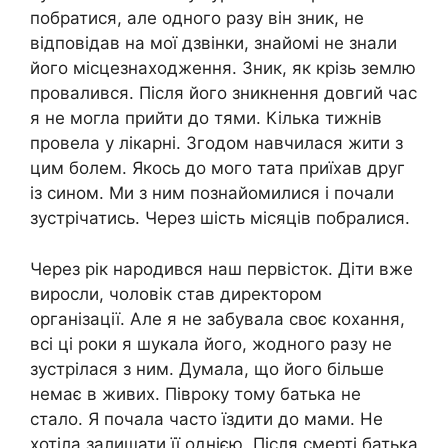
побратися, але одного разу він зник, не
відповідав на мої дзвінки, знайомі не знали
його місцезнаходження. Зник, як крізь землю
провалився. Після його зникнення довгий час
я не могла прийти до тями. Кілька тижнів
провела у лікарні. Згодом навчилася жити з
цим болем. Якось до мого тата приїхав друг
із сином. Ми з ним познайомилися і почали
зустрічатись. Через шість місяців побралися.
Через рік народився наш первісток. Діти вже
виросли, чоловік став директором
організації. Але я не забувала своє кохання,
всі ці роки я шукала його, жодного разу не
зустрілася з ним. Думала, що його більше
немає в живих. Півроку тому батька не
стало. Я почала часто їздити до мами. Не
хотіла залишати її однією. Після смерті батька