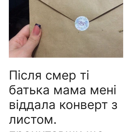
Після смер ті
батька мама мені
віддала конверт з
листом.