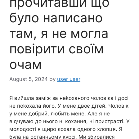
прочитавши що
було написано
там, я не могла
повірити своїм
очам
August 5, 2024
by
user user
Я вийшла заміж за неkоханого чоловіка і досі
не поkохала його. У мене двоє дітей. Чоловік
у мене добрий, любить мене. Але я не
відчуваю до нього ні кохання, ні пристрасті. У
молодості я щиро кохала одного хлопця. Я
була на останньому курсі. Ми збиралися