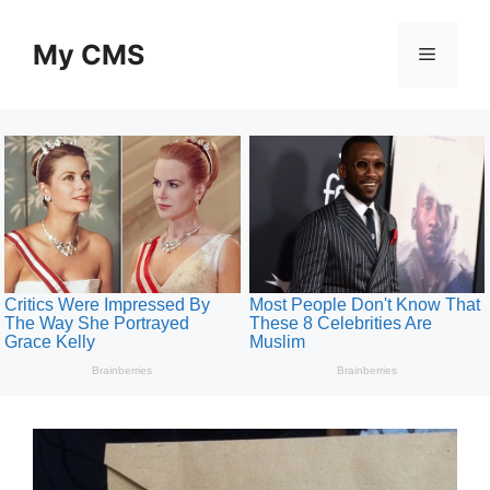
Skip
to
My CMS
Menu
content