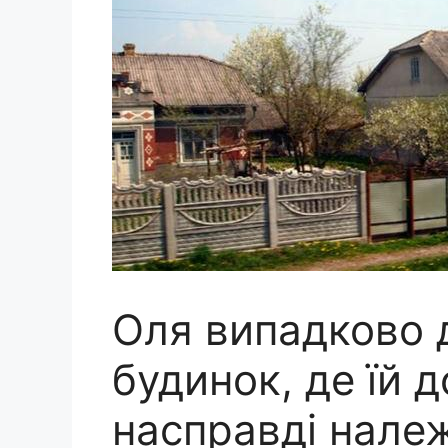
Оля випадково 
будинок, де їй 
насправді належ