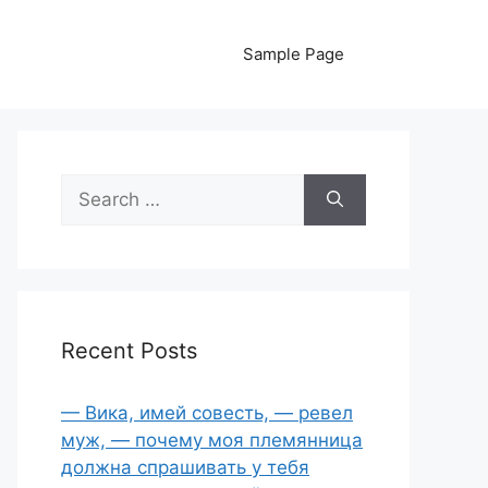
Sample Page
Search
for:
Recent Posts
— Вика, имей совесть, — ревел
муж, — почему моя племянница
должна спрашивать у тебя