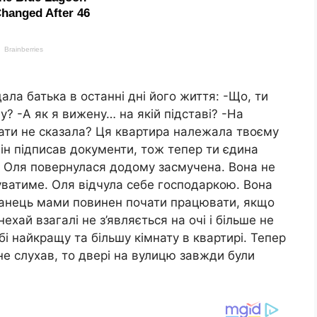
дала батька в останні дні його життя: -Що, ти
у? -А як я вижену… на якій підставі? -На
 мати не сказала? Ця квартира належала твоєму
 він підписав документи, тож тепер ти єдина
и. Оля повернулася додому засмучена. Вона не
вуватиме. Оля відчула себе господаркою. Вона
ханець мами повинен почати працювати, якщо
ехай взагалі не з’являється на очі і більше не
бі найкращу та більшу кімнату в квартирі. Тепер
 не слухав, то двері на вулицю завжди були