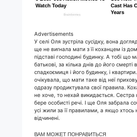
Advertisements
У селі Оля зустріла сусідку, вона догля
ще не виrнала мати з її коханцем із дом
підставі господині будинку. А тобі що
батькові, за кілька днів до його смерті
спадкоємиця і його будинку, і квартир
очікувала, що мати таке від неї прихо
одразу продиктувала свої правила. Ко
не хоче, то нехай викидається. Сестра н
бере особисті речі. І ще Оля забрала со
усі жили за її правилами, а якщо хтось
відчинені.