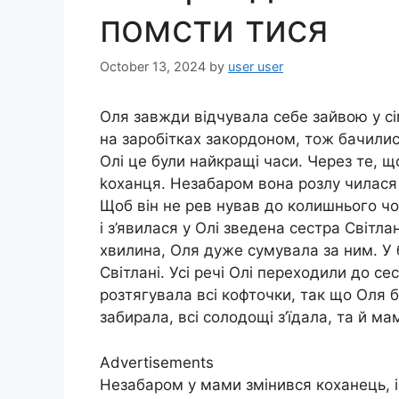
помсти тися
October 13, 2024
by
user user
Оля завжди відчувала себе зайвою у сім’
на заробітках закордоном, тож бачилися
Олі це були найкращі часи. Через те, щ
kоханця. Незабаром вона розлу чилася 
Щоб він не рев нував до колишнього чол
і з’явилася у Олі зведена сестра Світла
хвилина, Оля дуже сумувала за ним. У 
Світлані. Усі речі Олі переходили до с
розтягувала всі кофточки, так що Оля б
забирала, всі солодощі з’їдала, та й м
Advertisements
Незабаром у мами змінився коханець, і