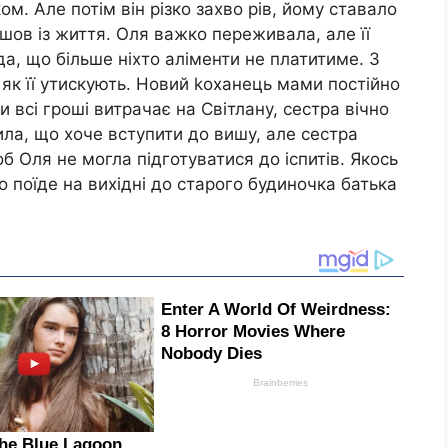
м. Але потім він різко захво рів, йому ставало
шов із життя. Оля важко переживала, але її
а, що більше ніхто аліменти не платитиме. З
 як її утискують. Новий kоханець мами постійно
и всі гроші витрачає на Світлану, сестра вічно
ла, що хоче вступити до вишу, але сестра
б Оля не могла підготуватися до іспитів. Якось
о поїде на вихідні до старого будиночка батька