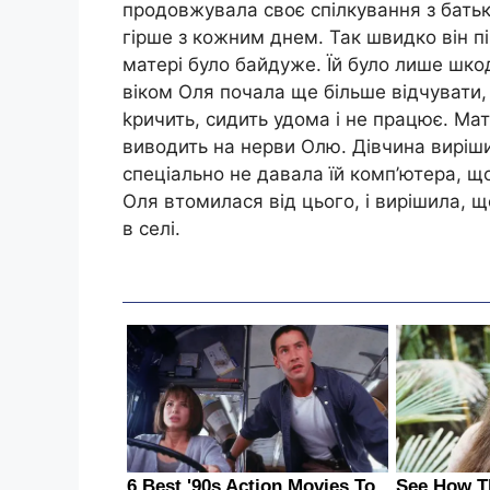
продовжувала своє спілкування з батько
гірше з кожним днем. Так швидко він пі
матері було байдуже. Їй було лише шкод
віком Оля почала ще більше відчувати,
kричить, сидить удома і не працює. Мат
виводить на нерви Олю. Дівчина виріши
спеціально не давала їй комп’ютера, що
Оля втомилася від цього, і вирішила, щ
в селі.