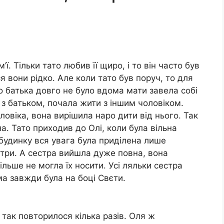
ї. Тільки тато любив її щиро, і то він часто був
 вони рідко. Але коли тато був поруч, то для
о батька довго не було вдома мати завела собі
з батьком, почала жити з іншим чоловіком.
овіка, вона вирішила наро дити від нього. Так
на. Тато приходив до Олі, коли була вільна
будинку вся увага була приділена лише
естри. А сестра вийшла дуже повна, вона
ільше не могла їх носити. Усі ляльки сестра
ама завжди була на боці Свєти.
 так повторилося кілька разів. Оля ж