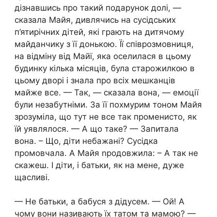
дізнавшись про такий подарунок долі, —
сказала Майя, дивлячись на сусідських
п’ятирічних дітей, які грають на дитячому
майданчику з її донькою. Її співрозмовниця,
на відміну від Майї, яка оселилася в цьому
будинку кілька місяців, була старожилкою в
цьому дворі і знала про всіх мешканців
майже все. — Так, — сказала вона, — емоції
були незабутніми. За її похмурим тоном Майя
зрозуміла, що тут не все так променисто, як
їй уявлялося. — А що таке? — Запитала
вона. – Що, діти небажані? Сусідка
промовчала. А Майя nродовжила: – А так не
скажеш. І діти, і батьки, як на мене, дуже
щасливі.
— Не батьки, а бабуся з дідусем. — Ой! А
чому вони називають їх татом та мамою? —