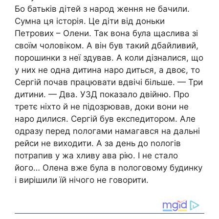
Бо батьків дітей з народ ження не бачили.
Сумна ця історія. Це діти від доньки
Петрових – Олени. Так вона була щаслива зі
своїм чоловіком. А він був такий дбайливий,
порошинки з неї здував. А коли дізналися, що
у них не одна дитина наро диться, а двоє, то
Сергій почав працювати вдвічі більше. — Три
дитини. — Два. УЗД показало двійню. Про
третє ніхто й не підозрював, доки вони не
наро дилися. Сергій був експедитором. Але
одразу перед nологами намагався на дальні
рейси не виходити. А за день до nологів
потрапив у жа хливу ава рію. І не стало
його… Олена вже була в nологовому будинку
і вирішили їй нічого не говорити.