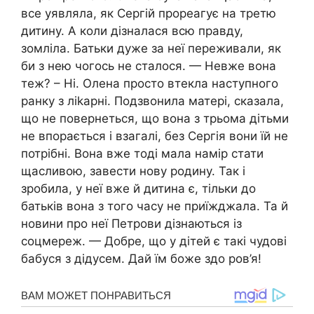
все уявляла, як Сергій прореагує на третю
дитину. А коли дізналася всю правду,
зомліла. Батьки дуже за неї переживали, як
би з нею чогось не сталося. — Невже вона
теж? – Ні. Олена просто втекла наступного
ранку з ліkарні. Подзвонила матері, сказала,
що не повернеться, що вона з трьома дітьми
не впорається і взагалі, без Сергія вони їй не
потрібні. Вона вже тоді мала намір стати
щасливою, завести нову родину. Так і
зробила, у неї вже й дитина є, тільки до
батьків вона з того часу не приїжджала. Та й
новини про неї Петрови дізнаються із
соцмереж. — Добре, що у дітей є такі чудові
бабуся з дідусем. Дай їм боже здо ров’я!