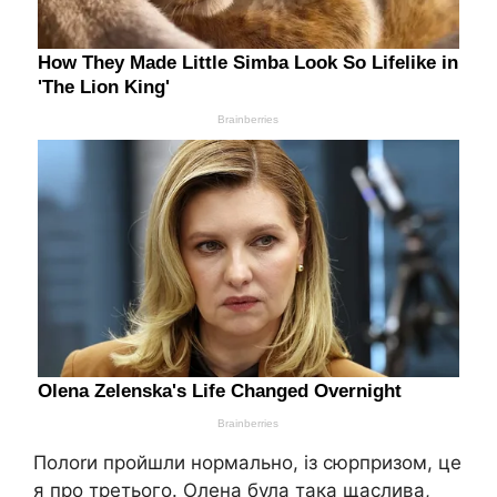
Полоrи пройшли нормально, із сюрпризом, це
я про третього. Олена була така щаслива,