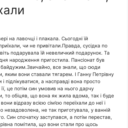
їхали
рі на лавочці і плакала. Сьогодні їй
приїхали, чи не привітали.Правда, сусідка по
навіть подарувала їй невеличкий подарунок. Та
дня народження пригостила. Пансіонат був
в байдужим.Звичайно, все знали, що сюди
и, яким вони ставали тягарем. І Ганну Петрівну
и і підлікуватися, а насправді вона просто
її, це потім син умовив на нього дарчу
, то обіцяв, що вона як жила вдома, так і буде
вони відразу всією сім’єю переїхали до неї і
но незадоволена, не так приготувала, у ванній
го. Син спочатку заступався, а потім перестав,
рівна помітила, що вони стали про щось