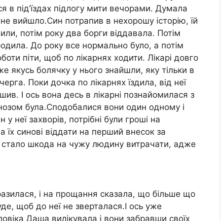
я в під’їздах підлогу мити вечорами. Думала
 не вийшло.Син потрапив в нехорошу історію, їй
или, потім року два борги віддавала. Потім
дила. До року все нормально було, а потім
оботи піти, щоб по лікарнях ходити. Лікарі довго
же якусь болячку у нього знайшли, яку тільки в
черга. Поки дочка по лікарнях їздила, від неї
шив. І ось вона десь в лікарні познайомилася з
гнозом була.Сподобалися вони один одному і
н у неї захворів, потрібні були гроші на
а їх синові віддати на перший внесок за
й стало шкода на чужу людину витрачати, адже
разилася, і на прощання сказала, що більше що
буде, щоб до неї не зверталася.І ось уже
ловіка Даша вилікувала і вони забравши своїх