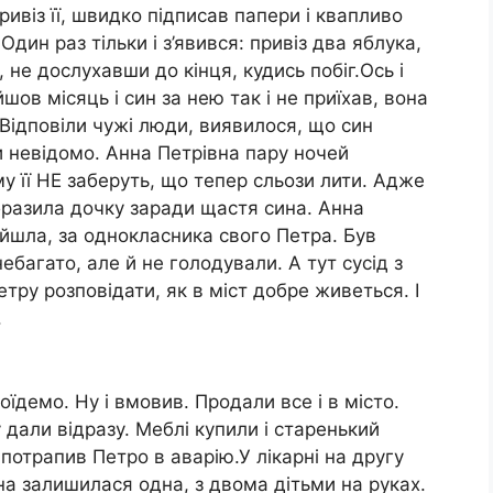
ивіз її, швидко підписав папери і квапливо
дин раз тільки і з’явився: привіз два яблука,
, не дослухавши до кінця, кудись побіг.Ось і
шов місяць і син за нею так і не приїхав, вона
Відповіли чужі люди, виявилося, що син
и невідомо. Анна Петрівна пару ночей
у її НЕ заберуть, що тепер сльози лити. Адже
бразила дочку заради щастя сина. Анна
йшла, за однокласника свого Петра. Був
багато, але й не голодували. А тут сусід з
Петру розповідати, як в міст добре живеться. І
.
оїдемо. Ну і вмовив. Продали все і в місто.
 дали відразу. Меблі купили і старенький
потрапив Петро в аварію.У лікарні на другу
на залишилася одна, з двома дітьми на руках.