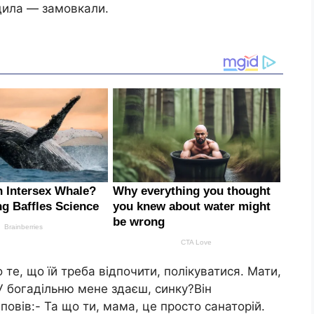
одила — замовкали.
о те, що їй треба відпочити, полікуватися. Мати,
 У богадільню мене здаєш, синку?Він
повів:- Та що ти, мама, це просто санаторій.