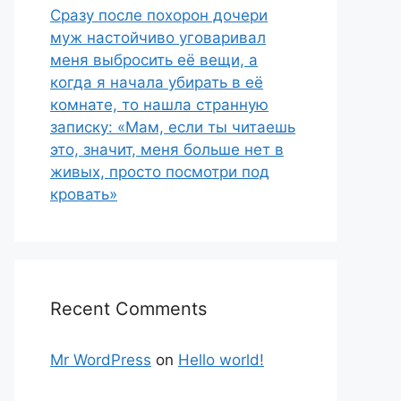
Сразу после похорон дочери
муж настойчиво уговаривал
меня выбросить её вещи, а
когда я начала убирать в её
комнате, то нашла странную
записку: «Мам, если ты читаешь
это, значит, меня больше нет в
живых, просто посмотри под
кровать»
Recent Comments
Mr WordPress
on
Hello world!