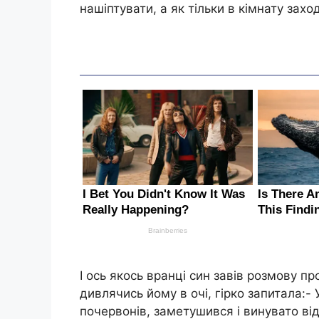
нашіптувати, а як тільки в кімнату зах
І ось якось вранці син завів розмову пр
дивлячись йому в очі, гірко запитала:-
почервонів, заметушився і винувато від