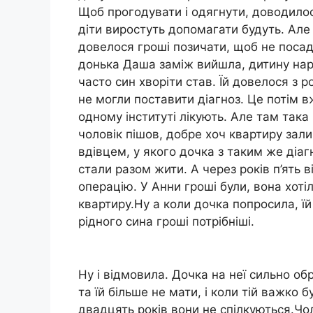
Щоб прогодувати і одягнути, доводилос
діти виростуть допомагати будуть. Але
довелося гроші позичати, щоб не посад
донька Даша заміж вийшла, дитину наро
часто син хворіти став. Їй довелося з р
не могли поставити діагноз. Це потім в
одному інституті лікують. Але там така 
чоловік пішов, добре хоч квартиру зали
вдівцем, у якого дочка з таким же діа
стали разом жити. А через років п’ять ві
операцію. У Анни гроші були, вона хотіл
квартиру.Ну а коли дочка попросила, ї
рідного сина гроші потрібніші.
Ну і відмовила. Дочка на неї сильно об
та їй більше не мати, і коли тій важко 
двадцять років вони не спілкуються.Чо