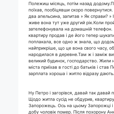
Полежиш місяць, потім назад додому.Пр
поїхав, пообіцявши скоро повернутися. О
два апельсина, запитав » Як справи? » І
живе вона тут уже другий рік.Коли прой
зателефонувала на домашній телефон. 
квартиру продав і де його тепер шукат
поплакала, все одно ж знала, що додом
найприкріше, що це вона свого часу, о
народилася в деревне.Там ж і заміж ви
великий будинок, господарство. Жили не
міста приїхав в гості до батьків і став 
зарплата хороша і житло відразу дають
Ну Петро і загорівся, давай так давай п
Щодо житла сусід не обдурив, квартиру
Запорожець. Ось на цьому Запорожці і 
добу чоловік помер. Після похорону Ан