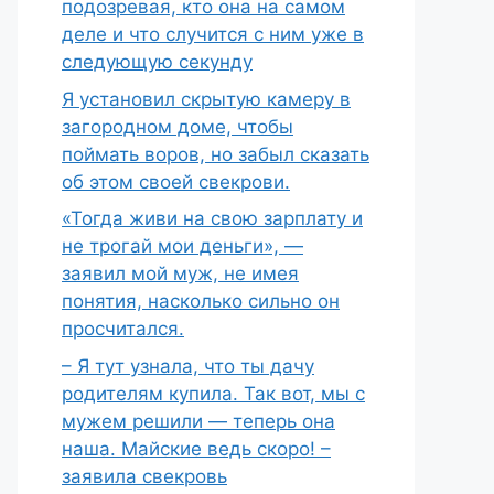
подозревая, кто она на самом
деле и что случится с ним уже в
следующую секунду
Я установил скрытую камеру в
загородном доме, чтобы
поймать воров, но забыл сказать
об этом своей свекрови.
«Тогда живи на свою зарплату и
не трогай мои деньги», —
заявил мой муж, не имея
понятия, насколько сильно он
просчитался.
– Я тут узнала, что ты дачу
родителям купила. Так вот, мы с
мужем решили — теперь она
наша. Майские ведь скоро! –
заявила свекровь