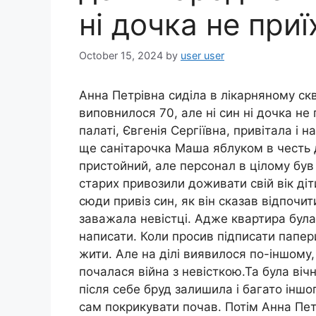
ні дочка не при
October 15, 2024
by
user user
Анна Петрівна сиділа в лікарняному скве
виповнилося 70, але ні син ні дочка не 
палаті, Євгенія Сергіївна, привітала і 
ще санітарочка Маша яблуком в честь 
пристойний, але персонал в цілому бу
старих привозили доживати свій вік діт
сюди привіз син, як він сказав відпочит
заважала невістці. Адже квартира була 
написати. Коли просив підписати папери
жити. Але на ділі виявилося по-іншому, 
почалася війна з невісткою.Та була віч
після себе бруд залишила і багато іншо
сам покрикувати почав. Потім Анна Пет