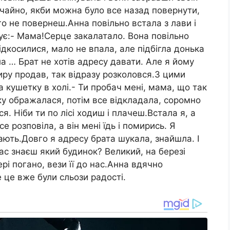
ичайно, якби можна було все назад повернути,
о не повернеш.Анна повільно встала з лави і
чує:- Мама!Серце закалатало. Вона повільно
ідкосилися, мало не впала, але підбігла донька
ла … Брат не хотів адресу давати. Але я йому
ру продав, так відразу розколовся.З цими
а кушетку в холі.- Ти пробач мені, мама, що так
ку ображалася, потім все відкладала, соромно
я. Ніби ти по лісі ходиш і плачеш.Встала я, а
е розповіла, а він мені їдь і помирись. Я
нають.Довго я адресу брата шукала, знайшла. І
нас знаєш який будинок? Великий, на березі
рі погано, вези її до нас.Анна вдячно
 це вже були сльози радості.