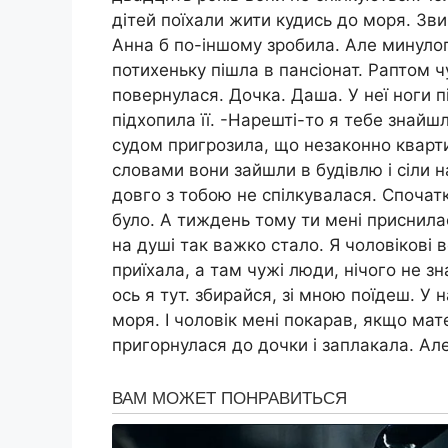
дітей поїхали жити кудись до моря. Зв
Анна б по-іншому зробила. Але минулог
потихеньку пішла в пансіонат. Раптом 
повернулася. Дочка. Даша. У неї ноги п
підхопила її. -Нарешті-то я тебе знайш
судом пригрозила, що незаконно кварти
словами вони зайшли в будівлю і сіли н
довго з тобою не спілкувалася. Спочат
було. А тиждень тому ти мені приснилас
на душі так важко стало. Я чоловікові вс
приїхала, а там чужі люди, нічого не з
ось я тут. збирайся, зі мною поїдеш. У 
моря. І чоловік мені покарав, якщо мате
пригорнулася до дочки і заплакала. Але