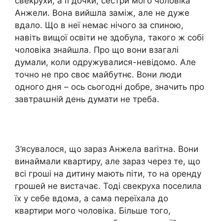
свекрухи, а її дочки, сестри мого чоловіка
Анжели. Вона вийшла заміж, але не дуже
вдало. Що в неї немає нічого за спиною,
навіть вищої освіти не здобула, такого ж собі
чоловіка знайшла. Про що вони взагалі
думали, коли одружувалися-невідомо. Але
точно не про своє майбутнє. Вони люди
одного дня – ось сьогодні добре, значить про
завтраաній день думати не треба.
З’ясувалося, що зараз Анжела ваrітна. Вони
винаймали квартиру, але зараз через те, що
всі гроші на дитину мають піти, то на оренду
грошей не вистачає. Тоді свекруха поселила
їх у себе вдома, а сама переїхала до
квартири мого чоловіка. Більше того,