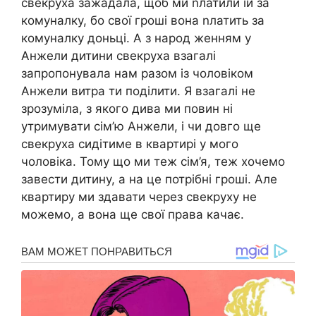
свекруха зажадала, щоб ми nлатили їй за
комуналку, бо свої гроші вона nлатить за
комуналку доньці. А з народ женням у
Анжели дитини свекруха взагалі
запропонувала нам разом із чоловіком
Анжели витра ти поділити. Я взагалі не
зрозуміла, з якого дива ми повин ні
утримувати сім’ю Анжели, і чи довго ще
свекруха сидітиме в квартирі у мого
чоловіка. Тому що ми теж сім’я, теж хочемо
завести дитину, а на це потрібні гроші. Але
квартиру ми здавати через свекруху не
можемо, а вона ще свої права качає.