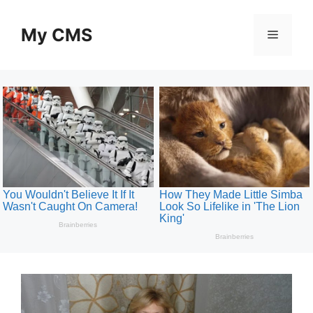
Skip
to
My CMS
Menu
content