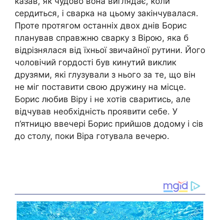
казав, як чудово вона виглядає, коли
сердиться, і сварка на цьому закінчувалася.
Проте протягом останніх двох днів Борис
планував справжню сварку з Вірою, яка б
відрізнялася від їхньої звичайної рутини. Його
чоловічий гордості був кинутий виклик
друзями, які глузували з нього за те, що він
не міг поставити свою дружину на місце.
Борис любив Віру і не хотів сваритись, але
відчував необхідність проявити себе. У
п’ятницю ввечері Борис прийшов додому і сів
до столу, поки Віра готувала вечерю.