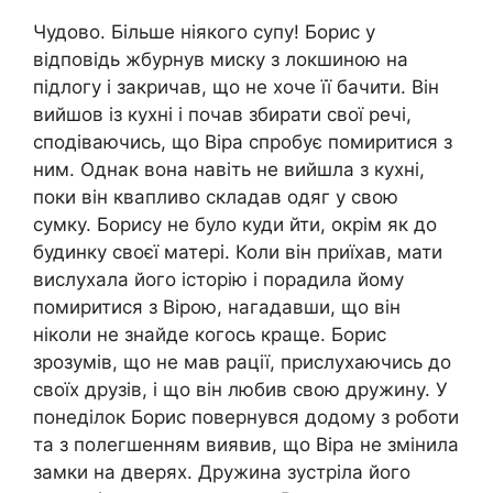
Чудово. Більше ніякого супу! Борис у
відповідь жбурнув миску з локшиною на
підлогу і закричав, що не хоче її бачити. Він
вийшов із кухні і почав збирати свої речі,
сподіваючись, що Віра спробує помиритися з
ним. Однак вона навіть не вийшла з кухні,
поки він квапливо складав одяг у свою
сумку. Борису не було куди йти, окрім як до
будинку своєї матері. Коли він приїхав, мати
вислухала його історію і порадила йому
помиритися з Вірою, нагадавши, що він
ніколи не знайде когось краще. Борис
зрозумів, що не мав рації, прислухаючись до
своїх друзів, і що він любив свою дружину. У
понеділок Борис повернувся додому з роботи
та з полегшенням виявив, що Віра не змінила
замки на дверях. Дружина зустріла його