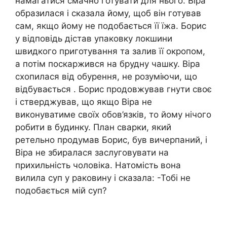
намагатися смачно готувати для нього. Віра
образилася і сказала йому, щоб він готував
сам, якщо йому не подобається її їжа. Борис
у відповідь дістав упаковку локшини
швидкого приготування та залив її окропом,
а потім поскаржився на брудну чашку. Віра
схопилася від обурення, не розуміючи, що
відбувається . Борис продовжував гнути своє
і стверджував, що якщо Віра не
виконуватиме своїх обов’язків, то йому нічого
робити в будинку. План сварки, який
ретельно продумав Борис, був вичерпаний, і
Віра не збиралася заслуговувати на
прихильність чоловіка. Натомість вона
вилила суп у раковину і сказала: -Тобі не
подобається мій суп?