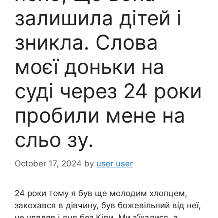
залишила дітей і
зникла. Слова
моєї доньки на
суді через 24 роки
пробили мене на
сльо зу.
October 17, 2024
by
user user
24 роки тому я був ще молодим хлопцем,
закохався в дівчину, був божевільний від неї,
не уявляв і дня без Кіри. Ми з’їхалися, а