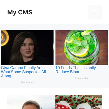
Skip
to
My CMS
Menu
content