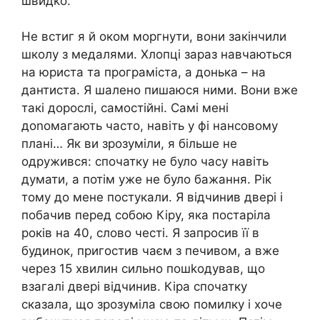
швидkо.
Не встиг я й оком моргнути, вони закінчили
школу з медалями. Хлопці зараз навчаються
на юриста та програміста, а донька – на
дантиста. Я шалено пишаюся ними. Вони вже
такі дорослі, самостійні. Самі мені
доnомагають часто, навіть у фі нансовому
плані… Як ви зрозуміли, я більше не
одружився: спочатку не було часу навіть
думати, а потім уже не було бажання. Рік
тому до мене постукали. Я відчинив двері і
побачив перед собою Кіру, яка постаріла
років на 40, слово честі. Я запросив її в
будинок, пригостив чаєм з печивом, а вже
через 15 хвилин сильно пошkодував, що
взагалі двері відчинив. Кіра спочатку
сказала, що зрозуміла свою помилку і хоче