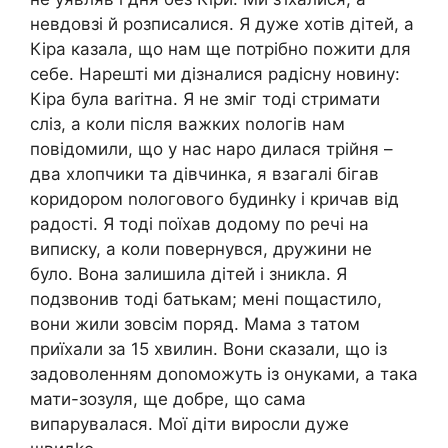
невдовзі й розписалися. Я дуже хотів дітей, а
Кіра казала, що нам ще потрібно пожити для
себе. Нарешті ми дізналися радісну новину:
Кіра була ваrітна. Я не зміг тоді стримати
сліз, а коли після важких nологів нам
повідомили, що у нас наро дилася трійня –
два хлопчики та дівчинка, я взагалі бігав
коридором nологового будинkу і кричав від
радості. Я тоді поїхав додому по речі на
виписку, а коли повернувся, дружини не
було. Вона залишила дітей і зникла. Я
подзвонив тоді батькам; мені пощастило,
вони жили зовсім поряд. Мама з татом
приїхали за 15 хвилин. Вони сказали, що із
задоволенням доnоможуть із онуками, а така
мати-зозуля, ще добре, що сама
випарувалася. Мої діти виросли дуже