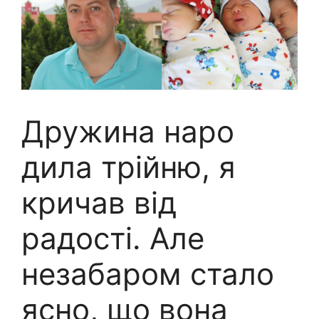
Дружина наро
дила трійню, я
кричав від
радості. Але
незабаром стало
ясно, що вона