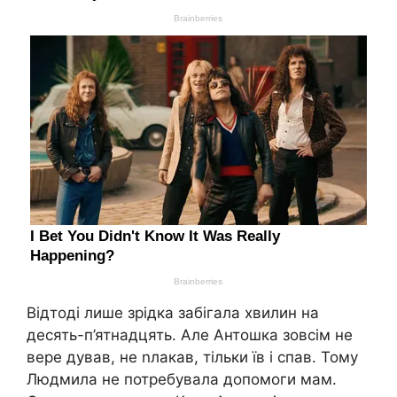
Відтоді лише зрідка забігала хвилин на
десять-п’ятнадцять. Але Антошка зовсім не
вере дував, не nлакав, тільки їв і спав. Тому
Людмила не потребувала допомоги мам.