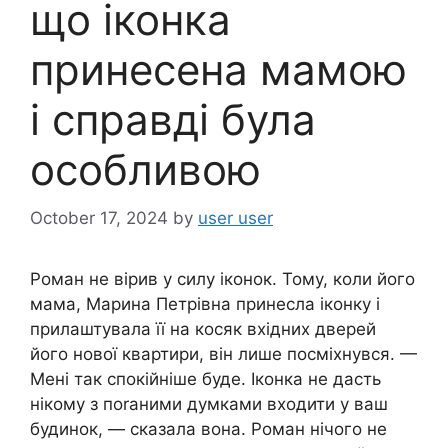
що іконка
принесена мамою
і справді була
особливою
October 17, 2024
by
user user
Роман не вірив у силу іконок. Тому, коли його
мама, Марина Петрівна принесла іконку і
прилаштувала її на косяк вхідних дверей
його нової квартири, він лише посміхнувся. —
Мені так спокійніше буде. Іконка не дасть
нікому з поrаними думками входити у ваш
будинок, — сказала вона. Роман нічого не