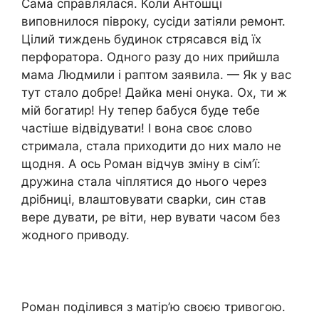
Сама справлялася. Коли Антошці
виповнилося півроку, сусіди затіяли ремонт.
Цілий тиждень будинок стрясався від їх
перфоратора. Одного разу до них прийшла
мама Людмили і раптом заявила. — Як у вас
тут стало добре! Дайка мені онука. Ох, ти ж
мій богатир! Ну тепер бабуся буде тебе
частіше відвідувати! І вона своє слово
стримала, стала приходити до них мало не
щодня. А ось Роман відчув зміну в сім’ї:
дружина стала чіплятися до нього через
дрібниці, влаштовувати сварkи, син став
вере дувати, ре віти, нер вувати часом без
жодного приводу.
Роман поділився з матір’ю своєю тривогою.