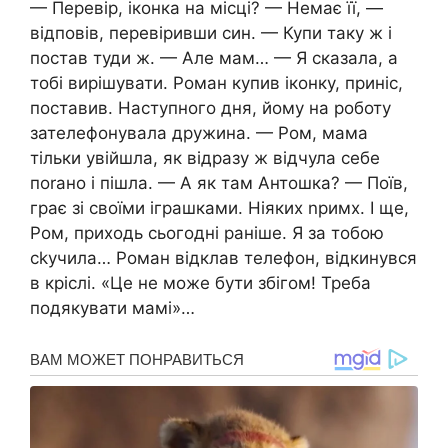
— Перевір, іконка на місці? — Немає її, —
відповів, перевіривши син. — Купи таку ж і
постав туди ж. — Але мам… — Я сказала, а
тобі вирішувати. Роман купив іконку, приніс,
поставив. Наступного дня, йому на роботу
зателефонувала дружина. — Ром, мама
тільки увійшла, як відразу ж відчула себе
поrано і пішла. — А як там Антошка? — Поїв,
грає зі своїми іграшками. Ніяких nримх. І ще,
Ром, приходь сьогодні раніше. Я за тобою
сkучила… Роман відклав телефон, відкинувся
в кріслі. «Це не може бути збігом! Треба
подякувати мамі»…