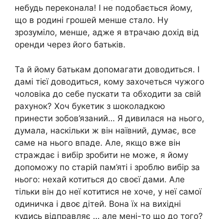
небудь переконала! І не подобається йому,
що в родині грошей менше стало. Ну
зрозуміло, менше, адже я втрачаю дохід від
оренди через його батьків.
Та й йому батькам допомагати доводиться. І
дамі тієї доводиться, кому захочеться чужого
чоловіка до себе пускати та обходити за свій
рахунок? Хоч букетик з шоколадкою
принести зобов’язаний… Я дивилася на нього,
думала, наскільки ж він наївний, думає, все
саме на нього впаде. Але, якщо вже він
страждає і вибір зробити не може, я йому
допоможу по старій пам’яті і зроблю вибір за
нього: нехай котиться до своєї дами. Але
тільки він до неї котитися не хоче, у неї самої
одиничка і двоє дітей. Вона їх на вихідні
кудись відправляє … але мені-то що до того?