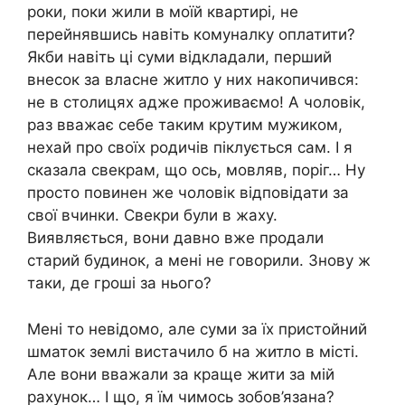
роки, поки жили в моїй квартирі, не
перейнявшись навіть комуналку оплатити?
Якби навіть ці суми відкладали, перший
внесок за власне житло у них накопичився:
не в столицях адже проживаємо! А чоловік,
раз вважає себе таким крутим мужиком,
нехай про своїх родичів піклується сам. І я
сказала свекрам, що ось, мовляв, поріг… Ну
просто повинен же чоловік відповідати за
свої вчинки. Свекри були в жаху.
Виявляється, вони давно вже продали
старий будинок, а мені не говорили. Знову ж
таки, де гроші за нього?
Мені то невідомо, але суми за їх пристойний
шматок землі вистачило б на житло в місті.
Але вони вважали за краще жити за мій
рахунок… І що, я їм чимось зобов’язана?