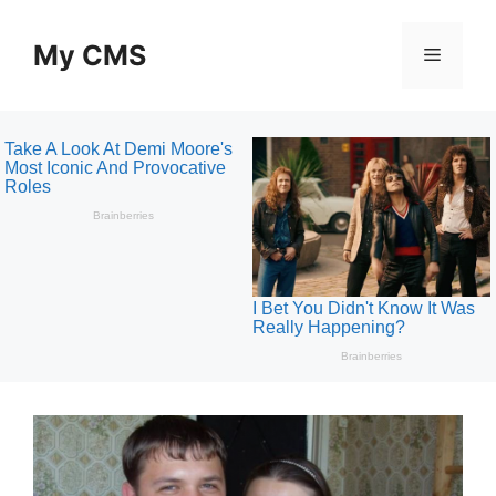
Skip
to
My CMS
Menu
content