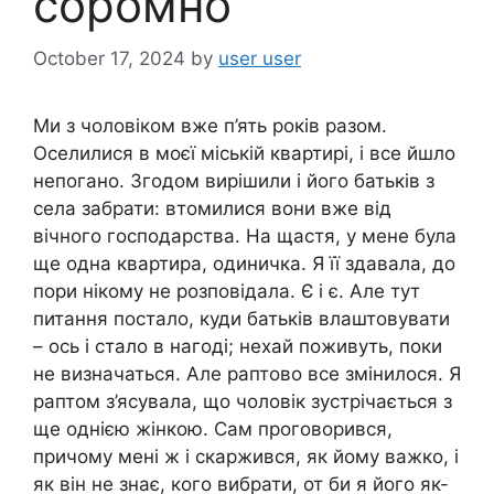
соромно
October 17, 2024
by
user user
Ми з чоловіком вже п’ять років разом.
Оселилися в моєї міській квартирі, і все йшло
непогано. Згодом вирішили і його батьків з
села забрати: втомилися вони вже від
вічного господарства. На щастя, у мене була
ще одна квартира, одиничка. Я її здавала, до
пори нікому не розповідала. Є і є. Але тут
питання постало, куди батьків влаштовувати
– ось і стало в нагоді; нехай поживуть, поки
не визначаться. Але раптово все змінилося. Я
раптом з’ясувала, що чоловік зустрічається з
ще однією жінкою. Сам проговорився,
причому мені ж і скаржився, як йому важко, і
як він не знає, кого вибрати, от би я його як-