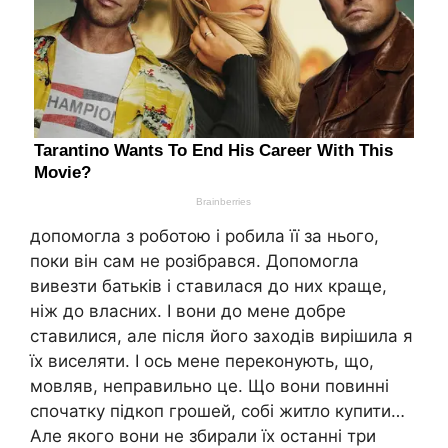
допомогла з роботою і робила її за нього,
поки він сам не розібрався. Допомогла
вивезти батьків і ставилася до них краще,
ніж до власних. І вони до мене добре
ставилися, але після його заходів вирішила я
їх виселяти. І ось мене переконують, що,
мовляв, неправильно це. Що вони повинні
спочатку підкоп грошей, собі житло купити…
Але якого вони не збирали їх останні три