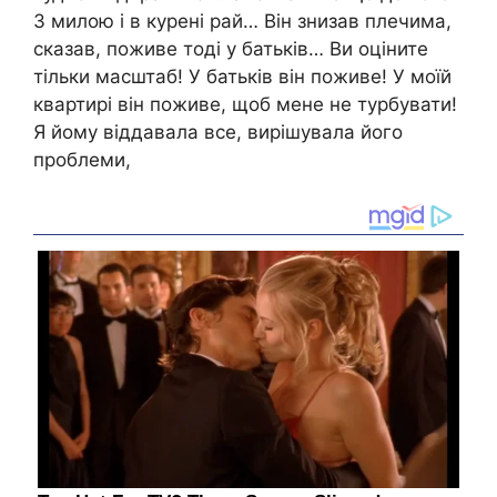
З милою і в курені рай… Він знизав плечима,
сказав, поживе тоді у батьків… Ви оціните
тільки масштаб! У батьків він поживе! У моїй
квартирі він поживе, щоб мене не турбувати!
Я йому віддавала все, вирішувала його
проблеми,