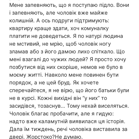
Мене запевняють, що я поступаю підло. Вони
і запевняють, але чоловік вже майже
колишній. А ось подруги підтримують:
квартиру краще здати, хоч комуналку
платити не доведеться. Я по натурі людина
не мстивий, не мрію, щоб чоловік ногу
зламав або з його дамою лихо спіткало. Що
мені взагалі до чужих людей? Я просто хочу
позбутися від них скоріше, немов не було в
моєму житті. Навколо мене повинен бути
порядок, а не цей бруд. Як хочете
сперечайтеся, я не вірю, що його батьки були
не в курсі. Кожні вихідні він “у них” то
засидівся, тозаснув… Тому нехай виселяться.
Чоловік благає пробачити, але я гидую:
надто вже каламутній виявилася ця історія.
Дала їм тиждень, речі чоловіка виставила за
двері. Жорстоко?Не думаю.