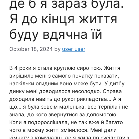
де б я зараз була.
Я до кінця життя
буду вдячна їй
October 18, 2024
by
user user
В 4 роки я стала круглою сиро тою. Життя
вирішило мені з самого початку показати,
наскільки огидним воно може бути. У дитбу
динку мені доводилося несолодко. Справа
доходила навіть до рукоприкладства… А я
що… я була зовсім маленька, все терпіла і не
знала, до кого звернутися за допомогою.
Коли я подорослішала, не так вже й багато
чого в моєму житті змінилося. Мені дали
кімнату в комуналці, де я жила по сусідству з