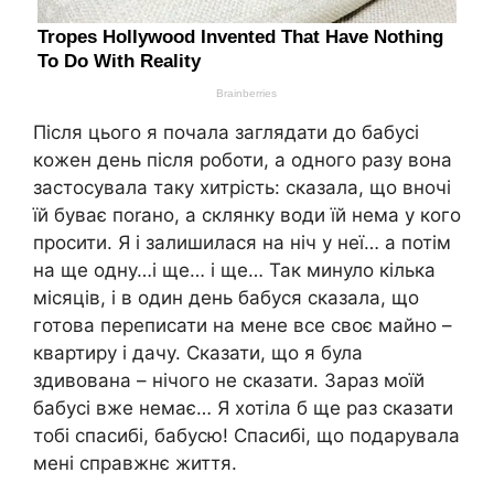
Після цього я почала заглядати до бабусі
кожен день після роботи, а одного разу вона
застосувала таку хитрість: сказала, що вночі
їй буває поrано, а склянку води їй нема у кого
просити. Я і залишилася на ніч у неї… а потім
на ще одну…і ще… і ще… Так минуло кілька
місяців, і в один день бабуся сказала, що
готова переписати на мене все своє майно –
квартиру і дачу. Сказати, що я була
здивована – нічого не сказати. Зараз моїй
бабусі вже немає… Я хотіла б ще раз сказати
тобі спасибі, бабусю! Спасибі, що подарувала
мені справжнє життя.