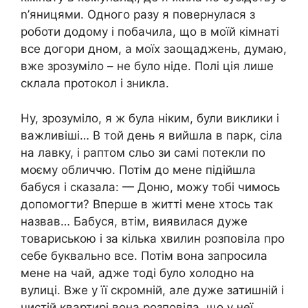
n’яницями. Одного разу я повернулася з
роботи додому і побачила, що в моїй кімнаті
все догори дном, а моїх заощаджень, думаю,
вже зрозуміло – не було ніде. Полі ція лише
склала протокол і зникла.
Ну, зрозуміло, я ж була ніким, були виклики і
важливіші… В той день я вийшла в парк, сіла
на лавку, і раптом сльо зи самі потекли по
моєму обличчю. Потім до мене підійшла
бабуся і сказала: — Доню, можу тобі чимось
допомогти? Вперше в житті мене хтось так
назвав… Бабуся, втім, виявилася дуже
товариською і за кілька хвилин розповіла про
себе буквально все. Потім вона запросила
мене на чай, адже тоді було холодно на
вулиці. Вже у її скромній, але дуже затишній і
чистій квартирі вона розповіла, що у неї