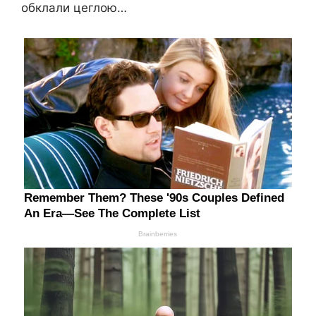
обклали цеглою…