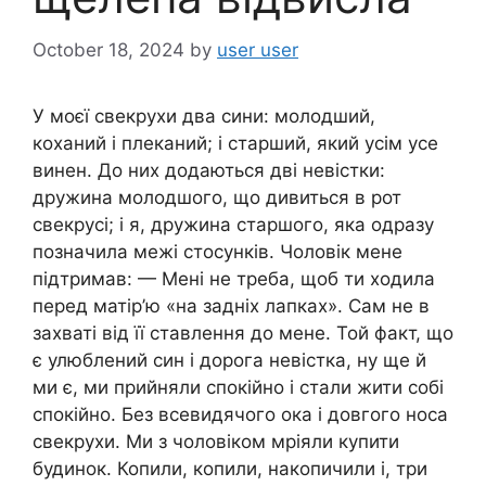
October 18, 2024
by
user user
У моєї свекрухи два сини: молодший,
коханий і плеканий; і старший, який усім усе
винен. До них додаються дві невістки:
дружина молодшого, що дивиться в рот
свекрусі; і я, дружина старшого, яка одразу
позначила межі стосунків. Чоловік мене
підтримав: — Мені не треба, щоб ти ходила
перед матір’ю «на задніх лапках». Сам не в
захваті від її ставлення до мене. Той факт, що
є улюблений син і дорога невістка, ну ще й
ми є, ми прийняли спокійно і стали жити собі
спокійно. Без всевидячого ока і довгого носа
свекрухи. Ми з чоловіком мріяли купити
будинок. Копили, копили, накопичили і, три