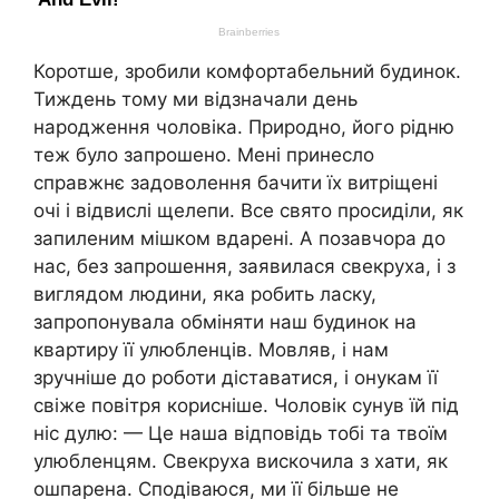
Коротше, зробили комфортабельний будинок.
Тиждень тому ми відзначали день
народження чоловіка. Природно, його рідню
теж було запрошено. Мені принесло
справжнє задоволення бачити їх витріщені
очі і відвислі щелепи. Все свято просиділи, як
запиленим мішком вдарені. А позавчора до
нас, без запрошення, заявилася свекруха, і з
виглядом людини, яка робить ласку,
запропонувала обміняти наш будинок на
квартиру її улюбленців. Мовляв, і нам
зручніше до роботи діставатися, і онукам її
свіже повітря корисніше. Чоловік сунув їй під
ніс дулю: — Це наша відповідь тобі та твоїм
улюбленцям. Свекруха вискочила з хати, як
ошпарена. Сподіваюся, ми її більше не