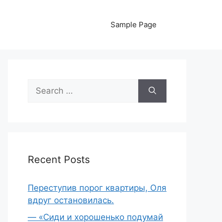
Sample Page
Search
for:
Recent Posts
Переступив порог квартиры, Оля
вдруг остановилась.
— «Сиди и хорошенько подумай