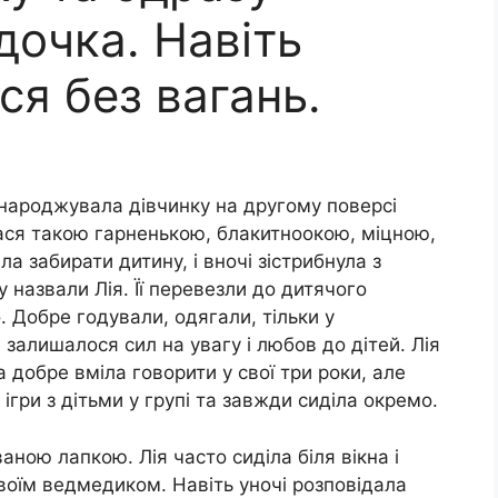
 дочка. Навіть
ся без вагань.
 наpoджувала дівчинку на другому поверсі
ася такою гарненькою, блакитноокою, міцною,
а забирати дитину, і вночі зістрибнула з
у назвали Лія. Її перевезли до дитячoго
. Добре годували, одягали, тільки у
 залишалося сил на увагу і любов до дітей. Лія
добре вміла говорити у свої три роки, але
ігри з дітьми у групі та завжди сиділа окремо.
ваною лапкою. Лія часто сиділа біля вікна і
воїм ведмедиком. Навіть уночі розповідала