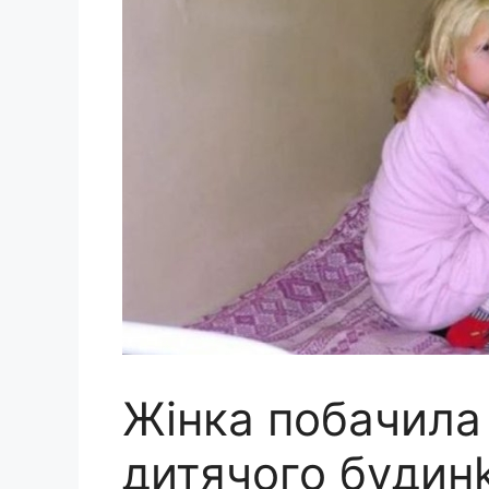
Жінка побачила 
дитячoго бyдинk