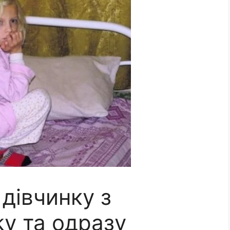
дівчинку з
у та одразу