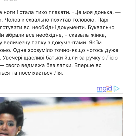
а ноги і стала тихо плакати. -Це моя донька, —
а. Чоловік схвально похитав головою. Парі
отувати всі необхідні документи. Буквально
и зібрали все необхідне, – сказала жінка,
 величезну папку з документами. Як їм
домо. Одне зрозуміло точно-якщо чогось дуже
. Увечері щасливі батьки йшли за ручку з Лією
 — свого ведмежа без лапки. Вперше всі
ться та посміхається Лія.