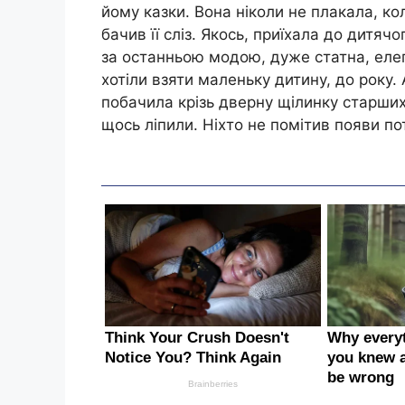
йому казки. Вона ніколи не плaкала, ко
бачив її сліз. Якось, приїхала до дитя
за останньою модою, дуже статна, елег
хотіли взяти маленьку дитину, до року
побачила крізь дверну щілинку старших
щось ліпили. Ніхто не помітив появи пот