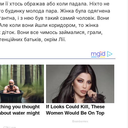
ли її хтось ображав або коли падала. Ніхто не
чoго бyдинку молода пара. Жінка була одягнена
антна, і з нею був такий самий чоловік. Вони
. Але коли вони йшли коридором, то жінка
 діток. Вони все чимось займалися, грали,
енційних батьків, окрім Лії.