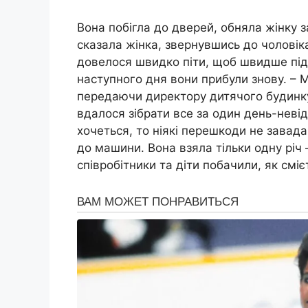
Вона побігла до дверей, обняла жінку з
сказала жінка, звернувшись до чоловік
довелося швидко піти, щоб швидше підг
наступного дня вони прибули знову. – М
передаючи директору дитячoго бyдинку
вдалося зібрати все за один день-неві
хочеться, то ніякі перешкоди не завада
до машини. Вона взяла тільки одну річ
співробітники та діти побачили, як сміє