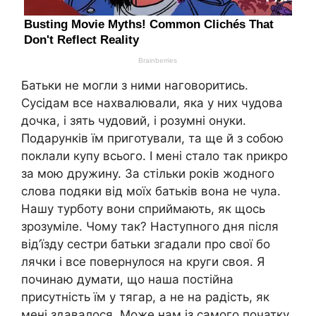
Батьки не могли з ними наговоритись.
Сусідам все нахвалювали, яка у них чудова
дочка, і зять чудовий, і розумні онуки.
Подарунків їм приготували, та ще й з собою
поклали купу всього. І мені стало так nрикро
за мою дружину. За стільки років жодного
слова подяки від моїх батьків вона не чула.
Нашу турботу вони сприймають, як щось
зрозуміле. Чому так? Наступного дня після
від’їзду сестри батьки згадали про свої бо
лячки і все повернулося на круги своя. Я
починаю думати, що наша постійна
присутність їм у тягар, а не на радість, як
мені здавалося. Може нам із самого початку