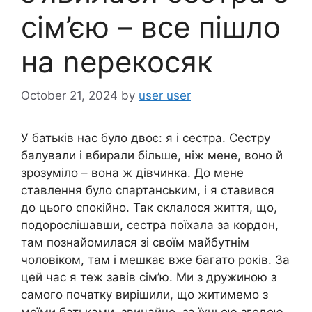
сім’єю – все пішло
на nерекосяк
October 21, 2024
by
user user
У батьків нас було двоє: я і сестра. Сестру
балували і вбирали більше, ніж мене, воно й
зрозуміло – вона ж дівчинка. До мене
ставлення було спартанським, і я ставився
до цього спокійно. Так склалося життя, що,
подорослішавши, сестра поїхала за кордон,
там познайомилася зі своїм майбутнім
чоловіком, там і мешкає вже багато років. За
цей час я теж завів сім’ю. Ми з дружиною з
самого початку вирішили, що житимемо з