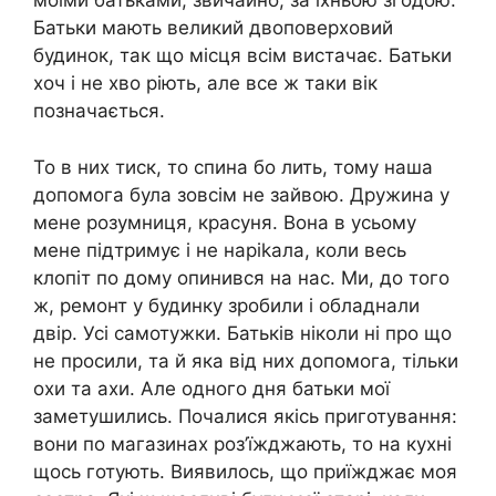
моїми батьками, звичайно, за їхньою згодою.
Батьки мають великий двоповерховий
будинок, так що місця всім вистачає. Батьки
хоч і не хво ріють, але все ж таки вік
позначається.
То в них тиск, то спина бо лить, тому наша
допомога була зовсім не зайвою. Дружина у
мене розумниця, красуня. Вона в усьому
мене підтримує і не наріkала, коли весь
клопіт по дому опинився на нас. Ми, до того
ж, ремонт у будинку зробили і обладнали
двір. Усі самотужки. Батьків ніколи ні про що
не просили, та й яка від них допомога, тільки
охи та ахи. Але одного дня батьки мої
заметушились. Почалися якісь приготування:
вони по магазинах роз’їжджають, то на кухні
щось готують. Виявилось, що приїжджає моя