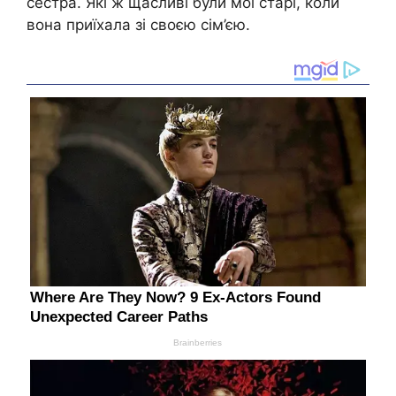
сестра. Які ж щасливі були мої старі, коли
вона приїхала зі своєю сім’єю.