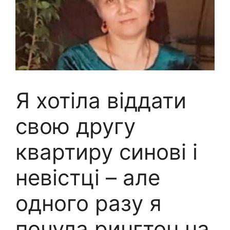
Я хотіла віддати
свою другу
квартиру синові і
невістці – але
одного разу я
почула рингтон на