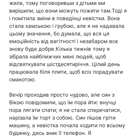
жила, тому поговоривши з дітьми ми
вирішили, що вони можуть пожити там.Тоді я
і помітила зміни в поведінці невістки. Вона
стала хамською і грубою, але я не надавала
цьому значення, бо думала, що вся ця
емоційність від вагітності і незабаром все
знову буде добре.Кілька тижнів тому я
зібрала найближчих мені людей, щоб
відсвяткувати шістдесятиріччя. Цілий день
працювала біля плити, щоб всіх порадувати
смакотою.
Вечір проходив просто чудово, але син з
Вікою повідомили, що їм пора йти: внучці
пора лягати спати; я не стала сперечатися,
нарізала їм торт з собою. Син пішов гріти
машину, а невістка почала ходити по всьому
будинку, десь зник її телефон. Я