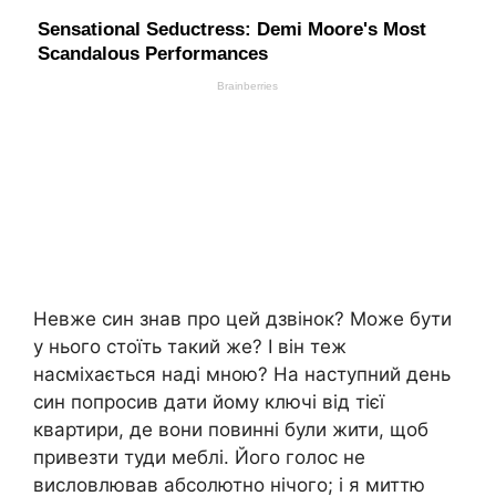
Невже син знав про цей дзвінок? Може бути
у нього стоїть такий же? І він теж
насміхається наді мною? На наступний день
син попросив дати йому ключі від тієї
квартири, де вони повинні були жити, щоб
привезти туди меблі. Його голос не
висловлював абсолютно нічого; і я миттю