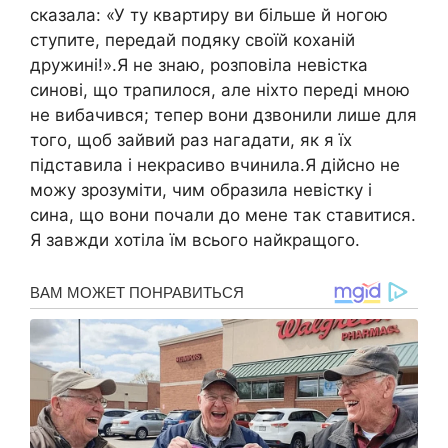
сказала: «У ту квартиру ви більше й ногою
ступите, передай подяку своїй коханій
дружині!».Я не знаю, розповіла невістка
синові, що трапилося, але ніхто переді мною
не вибачився; тепер вони дзвонили лише для
того, щоб зайвий раз нагадати, як я їх
підставила і некрасиво вчинила.Я дійсно не
можу зрозуміти, чим образила невістку і
сина, що вони почали до мене так ставитися.
Я завжди хотіла їм всього найкращого.