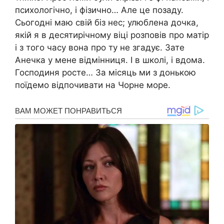
психологічно, і фізично… Але це позаду.
Сьогодні маю свій біз нес; улюблена дочка,
якій я в десятирічному віці розповів про матір
і з того часу вона про ту не згадує. Зате
Анечка у мене відмінниця. І в школі, і вдома.
Господиня росте… За місяць ми з донькою
поїдемо відпочивати на Чорне море.