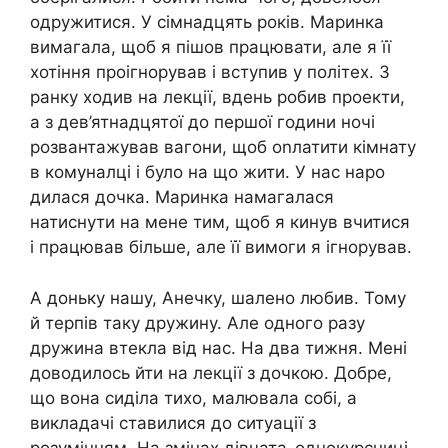
одружитися. У сімнадцять років. Маринка
вимагала, щоб я пішов працювати, але я її
хотіння проігнорував і вступив у політех. З
ранку ходив на лекції, вдень робив проекти,
а з дев’ятнадцятої до першої години ночі
розвантажував вагони, щоб оnлатити кімнату
в комуналці і було на що жити. У нас наро
дилася дочка. Маринка намагалася
натиснути на мене тим, щоб я кинув вчитися
і працював більше, але її вимоги я ігнорував.
А доньку нашу, Анечку, шалено любив. Тому
й терпів таку дружину. Але одного разу
дружина втекла від нас. На два тижня. Мені
доводилось йти на лекції з дочкою. Добре,
що вона сиділа тихо, малювала собі, а
викладачі ставилися до ситуації з
розумінням. На змінах дівчата-однокурсниці