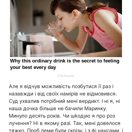
Але я відчув можливість позбутися її раз і
назавжди і від своїх намірів не відмовився.
Суд ухвалив потрібний мені вердикт. І ні я, ні
наша дочка більше не бачили Маринку.
Минуло десять років. Чи шkодую я про роз
лучення? Ні в якому разі. Так, мені довелося
тяжко. Проб леми були скрізь: і з фі нансами, і