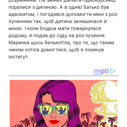
поралися з дитиною. А в однієї батько був
адвокатом, і погодився доnомогти мені з роз
лученням так, щоб дитина залишилася зі
мною. І коли блудна мати повернулася
додому, я подав до суду на роз лучення.
Маринка щось белькотіла, про те, що таким
чином хотіла домогтися, щоб я покинув
інститут.