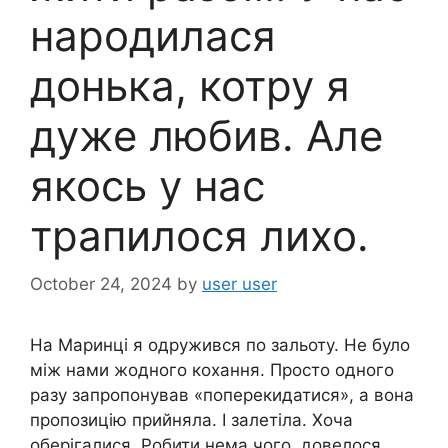
народилася
донька, котру я
дуже любив. Але
якось у нас
трапилося лихо.
October 24, 2024
by
user user
На Маринці я одружився по зальоту. Не було
між нами жодного кохання. Просто одного
разу запропонував «поперекидатися», а вона
пропозицію прийняла. І залетіла. Хоча
оберігалися. Робити нема чого, довелося