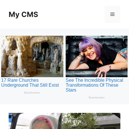
Skip
to
My CMS
Menu
content