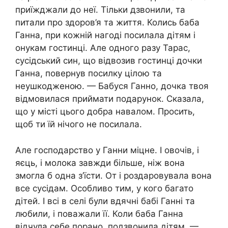
приїжджали до неї. Тільки дзвонили, та
питали про здоров’я та життя. Колись баба
Ганна, при кожній нагоді посилала дітям і
онукам гостинці. Але одного разу Тарас,
сусідський син, що відвозив гостинці дочки
Ганна, повернув посилку цілою та
неушкодженою. — Бабуся Ганно, дочка твоя
відмовилася приймати подарунок. Сказала,
що у місті цього добра навалом. Просить,
щоб ти їй нічого не посилала.
Але господарство у Ганни міцне. І овочів, і
яєць, і молока завжди більше, ніж вона
змогла б одна з’їсти. От і роздаровувала вона
все сусідам. Особливо тим, у кого багато
дітей. І всі в селі були вдячні бабі Ганні та
любили, і поважали її. Коли баба Ганна
відчула себе порано, подзвонила дітям. —