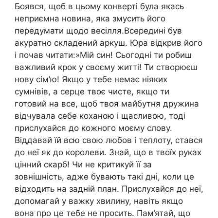
Боявся, щоб в цьому конверті була якась
неприємна новина, яка змусить його
передумати щодо весілля.Всередині був
акуратно складений аркуш. Юра відкрив його
і почав читати:»Мій син! Сьогодні ти робиш
важливий крок у своєму житті! Ти створюєш
нову сім’ю! Якщо у тебе немає ніяких
сумнівів, а серце твоє чисте, якщо ти
готовий на все, щоб твоя майбутня дружина
відчувала себе коханою і щасливою, тоді
прислухайся до кожного моєму слову.
Віддавай їй всю свою любов і теплоту, стався
до неї як до королеви. Знай, що в твоїх руках
цінний скарб! Чи не критикуй її за
зовнішність, адже бувають такі дні, коли це
відходить на задній план. Прислухайся до неї,
допомагай у важку хвилину, навіть якщо
вона про це тебе не просить. Пам’ятай, що