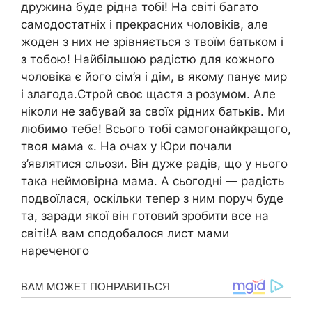
дружина буде рідна тобі! На світі багато
самодостатніх і прекрасних чоловіків, але
жоден з них не зрівняється з твоїм батьком і
з тобою! Найбільшою радістю для кожного
чоловіка є його сім’я і дім, в якому панує мир
і злагода.Строй своє щастя з розумом. Але
ніколи не забувай за своїх рідних батьків. Ми
любимо тебе! Всього тобі самогонайкращого,
твоя мама «. На очах у Юри почали
з’являтися сльози. Він дуже радів, що у нього
така неймовірна мама. А сьогодні — радість
подвоїлася, оскільки тепер з ним поруч буде
та, заради якої він готовий зробити все на
світі!А вам сподобалося лист мами
нареченого