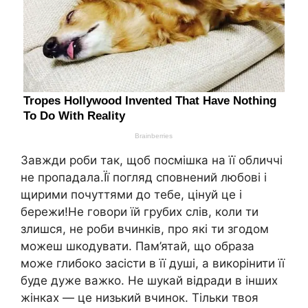
Завжди роби так, щоб посмішка на її обличчі
не пропадала.Її погляд сповнений любові і
щирими почуттями до тебе, цінуй це і
бережи!Не говори їй грубих слів, коли ти
злишся, не роби вчинків, про які ти згодом
можеш шкодувати. Пам’ятай, що образа
може глибоко засісти в її душі, а викорінити її
буде дуже важко. Не шукай відради в інших
жінках — це низький вчинок. Тільки твоя