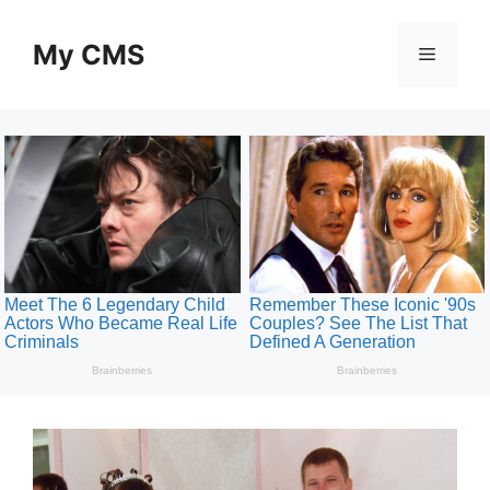
Skip
to
My CMS
Menu
content