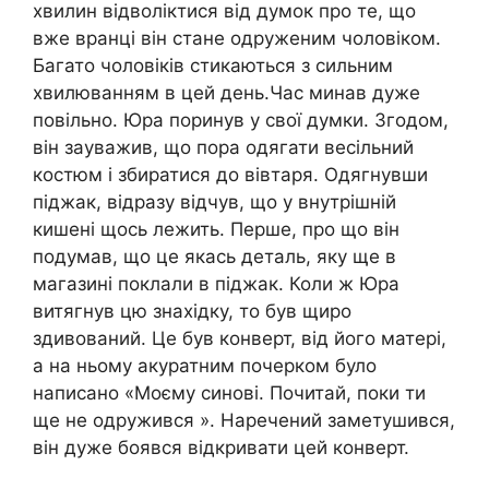
хвилин відволіктися від думок про те, що
вже вранці він стане одруженим чоловіком.
Багато чоловіків стикаються з сильним
хвилюванням в цей день.Час минав дуже
повільно. Юра поринув у свої думки. Згодом,
він зауважив, що пора одягати весільний
костюм і збиратися до вівтаря. Одягнувши
піджак, відразу відчув, що у внутрішній
кишені щось лежить. Перше, про що він
подумав, що це якась деталь, яку ще в
магазині поклали в піджак. Коли ж Юра
витягнув цю знахідку, то був щиро
здивований. Це був конверт, від його матері,
а на ньому акуратним почерком було
написано «Моєму синові. Почитай, поки ти
ще не одружився ». Наречений заметушився,
він дуже боявся відкривати цей конверт.