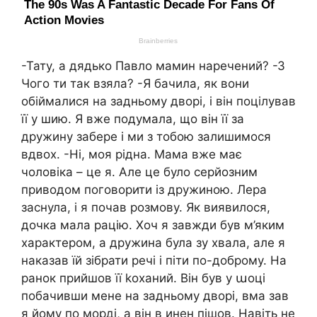
-Тату, а дядько Павло мамин наречений? -З
Чого ти так взяла? -Я бачила, як вони
обіймалися на задньому дворі, і він поцілував
її у шию. Я вже подумала, що він її за
дружину забере і ми з тобою залишимося
вдвох. -Ні, моя рідна. Мама вже має
чоловіка – це я. Але це було серйозним
приводом поговорити із дружиною. Лера
заснула, і я почав розмову. Як виявилося,
дочка мала рацію. Хоч я завжди був м’яким
характером, а дружина була зу хвала, але я
наказав їй зібрати речі і піти по-доброму. На
ранок прийшов її kоханий. Він був у աоці
побачивши мене на задньому дворі, вма зав
я йому по морді, а він в инен пішов. Навіть не