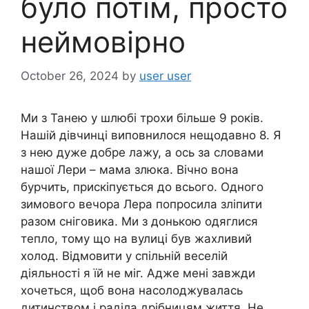
було потім, просто
неймовірно
October 26, 2024
by
user user
Ми з Танею у шлюбі трохи більше 9 років.
Нашій дівчинці виповнилося нещодавно 8. Я
з нею дуже добре лажу, а ось за словами
нашої Лери – мама злюка. Вічно вона
бурчить, прискіпується до всього. Одного
зимового вечора Лера попросила зліпити
разом сніговика. Ми з донькою одяглися
тепло, тому що на вулиці був жахливий
холод. Відмовити у спільній веселій
діяльності я їй не міг. Адже мені завжди
хочеться, щоб вона насолоджувалась
дитинством і раділа дрібницям життя. Не