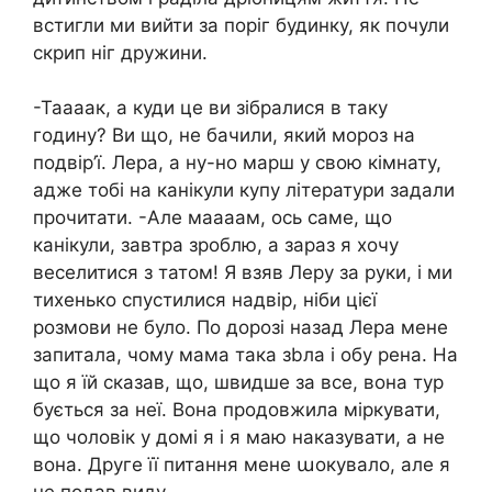
встигли ми вийти за поріг будинку, як почули
скрип ніг дружини.
-Таааак, а куди це ви зібралися в таку
годину? Ви що, не бачили, який мороз на
подвір’ї. Лера, а ну-но марш у свою кімнату,
адже тобі на канікули купу літератури задали
прочитати. -Але маааам, ось саме, що
канікули, завтра зроблю, а зараз я хочу
веселитися з татом! Я взяв Леру за руки, і ми
тихенько спустилися надвір, ніби цієї
розмови не було. По дорозі назад Лера мене
запитала, чому мама така зbла і обу рена. На
що я їй сказав, що, швидше за все, вона тур
бується за неї. Вона продовжила міркувати,
що чоловік у домі я і я маю наказувати, а не
вона. Друге її питання мене աокувало, але я