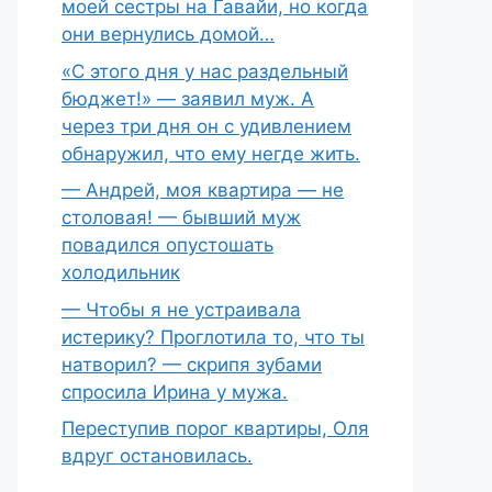
моей сестры на Гавайи, но когда
они вернулись домой…
«С этого дня у нас раздельный
бюджет!» — заявил муж. А
через три дня он с удивлением
обнаружил, что ему негде жить.
— Андрей, моя квартира — не
столовая! — бывший муж
повадился опустошать
холодильник
— Чтобы я не устраивала
истерику? Проглотила то, что ты
натворил? — скрипя зубами
спросила Ирина у мужа.
Переступив порог квартиры, Оля
вдруг остановилась.