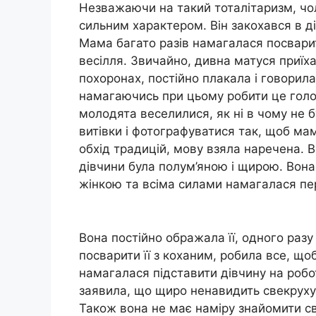
Незважаючи на такий тоталітаризм, чол
сильним характером. Він закохався в ді
Мама багато разів намагалася посварит
весілля. Звичайно, дивна матуся приїха
похоронах, постійно плакала і говорила
намагаючись при цьому робити це голо
молодята веселилися, як ні в чому не б
витівки і фотографуватися так, щоб мам
обхід традицій, мову взяла наречена. 
дівчини була полум’яною і щирою. Вона
жінкою та всіма силами намагалася пер
Вона постійно ображала її, одного разу 
посварити її з коханим, робила все, щоб
намагалася підставити дівчину на робо
заявила, що щиро ненавидить свекруху і
Також вона не має наміру знайомити сво