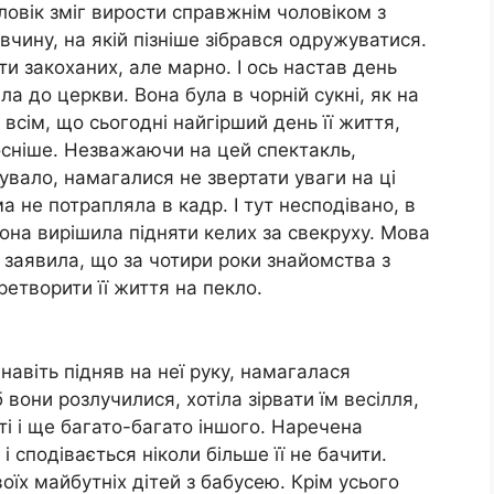
овік зміг вирости справжнім чоловіком з
вчину, на якій пізніше зібрався одружуватися.
и закоханих, але марно. І ось настав день
ла до церкви. Вона була в чорній сукні, як на
 всім, що сьогодні найгірший день її життя,
сніше. Незважаючи на цей спектакль,
увало, намагалися не звертати уваги на ці
а не потрапляла в кадр. І тут несподівано, в
Вона вирішила підняти келих за свекруху. Мова
 заявила, що за чотири роки знайомства з
етворити її життя на пекло.
навіть підняв на неї руку, намагалася
 вони розлучилися, хотіла зірвати їм весілля,
ті і ще багато-багато іншого. Наречена
 сподівається ніколи більше її не бачити.
їх майбутніх дітей з бабусею. Крім усього