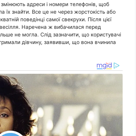
 змінюють адреси і номери телефонів, щоб
а їх знайти. Все це не через жорстокість або
ватній поведінці самої свекрухи. Після цієї
 весілля. Наречена ж вибачилася перед
льше не могла. Слід зазначити, що користувачі
дтримали дівчину, заявивши, що вона вчинила