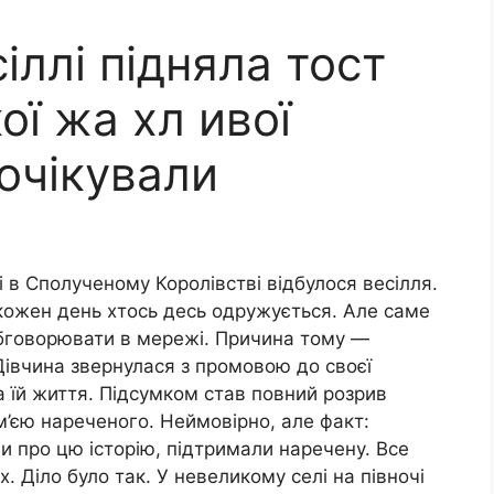
іллі підняла тост
ої жа хл ивої
 очікували
 в Сполученому Королівстві відбулося весілля.
кожен день хтось десь одружується. Але саме
бговорювати в мережі. Причина тому —
Дівчина звернулася з промовою до своєї
ла їй життя. Підсумком став повний розрив
м’єю нареченого. Неймовірно, але факт:
ли про цю історію, підтримали наречену. Все
х. Діло було так. У невеликому селі на півночі