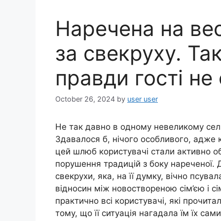
Наречена на вес
за свекруху. Так
правди гості не
October 26, 2024
by
user user
Не так давно в одному невеликому селі
Здавалося б, нічого особливого, адже 
цей шлюб користувачі стали активно о
порушення традицій з боку нареченої. 
свекрухи, яка, на її думку, вічно псува
відносин між новоствореною сім’єю і сі
практично всі користувачі, які прочита
тому, що її ситуація нагадала їм їх сами