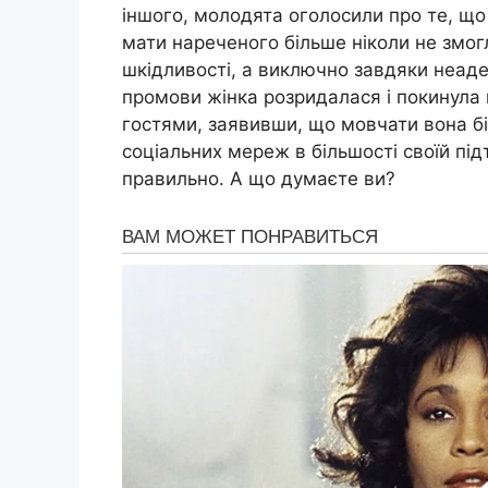
іншого, молодята оголосили про те, що
мати нареченого більше ніколи не змогл
шкідливості, а виключно завдяки неадек
промови жінка розридалася і покинула
гостями, заявивши, що мовчати вона бі
соціальних мереж в більшості своїй пі
правильно. А що думаєте ви?