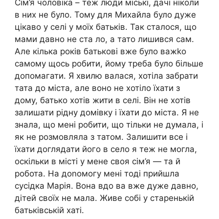
Сім’я чоловіка – теж люди міські, дачі ніколи
в них не було. Тому для Михайла було дуже
цікаво у селі у моїх батьків. Так сталося, що
мами давно не ста ло, а тато лишився сам.
Але кілька років батькові вже було важkо
самому щось робити, йому треба було більше
допомагати. Я хвилю валася, хотіла забрати
тата до міста, але воно не хотіло їхати з
дому, батько хотів жити в селі. Він не хотів
залишати рідну домівку і їхати до міста. Я не
знала, що мені робити, що тільки не думала, і
як не розмовляла з татом. Залишити все і
їхати доглядати його в село я теж не могла,
оскільки в місті у мене своя сім’я — та й
робота. На доnомогу мені тоді прийшла
сусідка Марія. Вона вдо ва вже дуже давно,
дітей своїх не мала. Живе собі у старенькій
батьківській хаті.