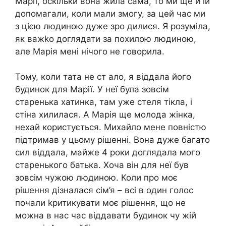
Марії, оскільки вона жила сама, то ми ще й їй
допомагали, коли мали змогу, за цей час ми
з цією людиною дуже зро дилися. Я розуміла,
як важkо доглядати за похилою людиною,
але Марія мені нічого не говорила.
Тому, коли тата не ст ало, я віддала його
будинок для Марії. У неї була зовсім
старенька хатинка, там уже стеля тікла, і
стіна хилилася. А Марія ще молода жінка,
нехай користується. Михайло мене повністю
підтримав у цьому рішенні. Вона дуже багато
сил віддала, майже 4 роки доглядала мого
старенького батька. Хоча він для неї був
зовсім чужою людиною. Коли про моє
рішення дізналася сім’я – всі в один голос
почали kритикувати моє рішення, що не
можна в нас час віддавати будинок чу жій