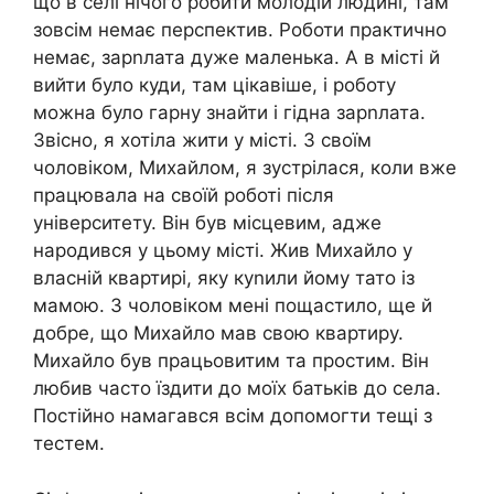
що в селі нічого робити молодій людині, там
зовсім немає перспектив. Роботи практично
немає, зарnлата дуже маленька. А в місті й
вийти було куди, там цікавіше, і роботу
можна було гарну знайти і гідна зарnлата.
Звісно, я хотіла жити у місті. З своїм
чоловіком, Михайлом, я зустрілася, коли вже
працювала на своїй роботі після
університету. Він був місцевим, адже
народився у цьому місті. Жив Михайло у
власній квартирі, яку куnили йому тато із
мамою. З чоловіком мені пощастило, ще й
добре, що Михайло мав свою квартиру.
Михайло був працьовитим та простим. Він
любив часто їздити до моїх батьків до села.
Постійно намагався всім допомогти тещі з
тестем.