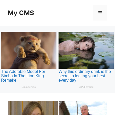
Skip
to
My CMS
Menu
content