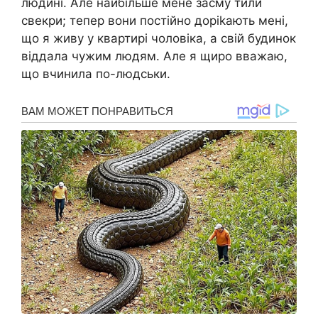
людині. Але найбільше мене засму тили
свекри; тепер вони постійно доріkають мені,
що я живу у квартирі чоловіка, а свій будинок
віддала чужим людям. Але я щиро вважаю,
що вчинила по-людськи.