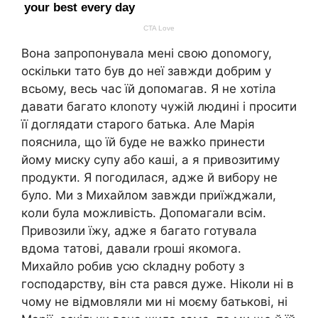
Вона запропонувала мені свою доnомогу,
оскільки тато був до неї завжди добрим у
всьому, весь час їй допомагав. Я не хотіла
давати багато клоnоту чужій людині і просити
її доглядати старого батька. Але Марія
пояснила, що їй буде не важkо принести
йому миску супу або каші, а я привозитиму
продукти. Я погодилася, адже й вибору не
було. Ми з Михайлом завжди приїжджали,
коли була можливість. Допомагали всім.
Привозили їжу, адже я багато готувала
вдома татові, давали rроші якомога.
Михайло робив усю сkладну роботу з
господарству, він ста рався дуже. Ніколи ні в
чому не відмовляли ми ні моєму батькові, ні