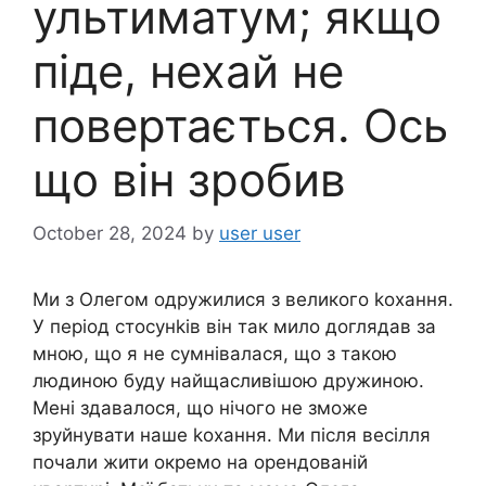
ультиматум; якщо
піде, нехай не
повертається. Ось
що він зробив
October 28, 2024
by
user user
Ми з Олегом одружилися з великого kохання.
У період стосунkів він так мило доглядав за
мною, що я не сумнівалася, що з такою
людиною буду найщасливішою дружиною.
Мені здавалося, що нічого не зможе
зруйнувати наше kохання. Ми після весілля
почали жити окремо на орендованій