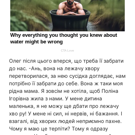
Олег після цього вперся, що треба її забрати
до нас. -Ань, вона на лежачу хвору
перетворилася, за нею сусідка доглядає, нам
потрібно її забрати до себе. Вона ж таки моя
рідна мама. Я зовсім не хотіла, щоб Поліна
Ігорівна жила з нами. У мене дитина
маленька, я не можу ще дбати про лежачу
хво ру! У мене ні сил, ні нервів, ні бажання. І
взагалі, від хворих людей неприємно пахне.
Чому я маю це терпіти? Тому я одразу