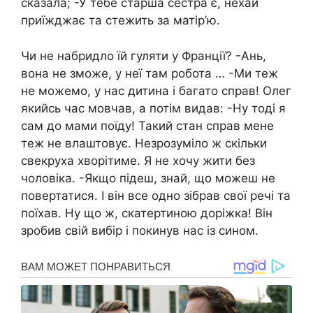
сказала; -У тебе старша сестра є, нехай
приїжджає та стежить за матір’ю.
Чи не набридло їй гуляти у Франції? -Ань,
вона не зможе, у неї там робота … -Ми теж
не можемо, у нас дитина і багато справ! Олег
якийсь час мовчав, а потім видав: -Ну тоді я
сам до мами поїду! Такий стан справ мене
теж не влаштовує. Незрозуміло ж скільки
свекруха хворітиме. Я не хочу жити без
чоловіка. -Якщо підеш, знай, що можеш не
повертатися. І він все одно зібрав свої речі та
поїхав. Ну що ж, скатертиною доріжка! Він
зробив свій вибір і покинув нас із сином.