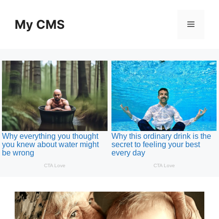
Skip
to
My CMS
Menu
content