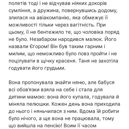
полетів тоді і не відчував ніяких докорів
сумління, а дружина, повернувшись додому,
злилася на авіакомпанію, яка обмежує її
можливості тільки через вагітність. При
цьому, її не бентежило те, що чоловіка поряд
не було. Незабаром народився малюк. Його
назвали Єгором! Він був таким гарним і
милим, що неможливо було повз пройти і не
поцілувати в щічку красеня. Таня не захотіла
годувати його грудьми.
Вона пропонувала знайти няню, але бабуся
всі обов’язки взяла на себе і стала для
дитини мамою: вона його купала, годувала й
міняла пелюшки. Кожен день вона приходила
до нього і няньчилася з ним. Вдома їй робити
було нічого, а ще вона не працювала, тому
що вийшла на пенсію! Всим її часом