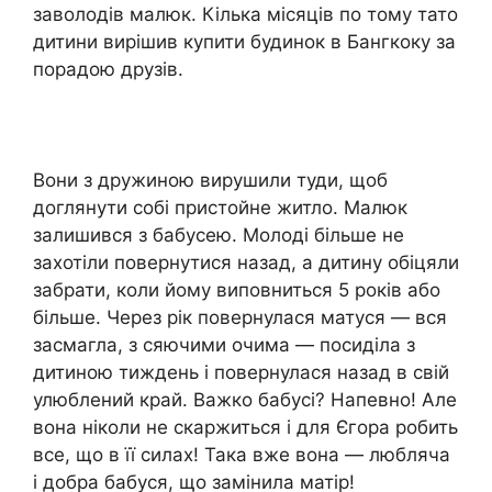
заволодів малюк. Кілька місяців по тому тато
дитини вирішив купити будинок в Бангкоку за
порадою друзів.
Вони з дружиною вирушили туди, щоб
доглянути собі пристойне житло. Малюк
залишився з бабусею. Молоді більше не
захотіли повернутися назад, а дитину обіцяли
забрати, коли йому виповниться 5 років або
більше. Через рік повернулася матуся — вся
засмагла, з сяючими очима — посиділа з
дитиною тиждень і повернулася назад в свій
улюблений край. Важко бабусі? Напевно! Але
вона ніколи не скаржиться і для Єгора робить
все, що в її силах! Така вже вона — любляча
і добра бабуся, що замінила матір!