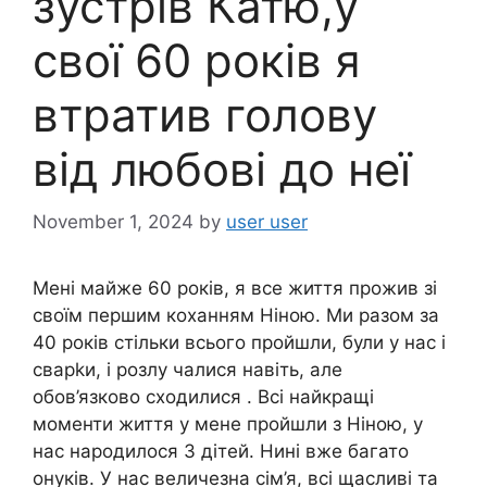
зустрів Катю,у
свої 60 років я
втратив голову
від любові до неї
November 1, 2024
by
user user
Мені майже 60 років, я все життя прожив зі
своїм першим коханням Ніною. Ми разом за
40 років стільки всього пройшли, були у нас і
сварkи, і розлу чалися навіть, але
обов’язково сходилися . Всі найкращі
моменти життя у мене пройшли з Ніною, у
нас народилося 3 дітей. Нині вже багато
онуків. У нас величезна сім’я, всі щасливі та