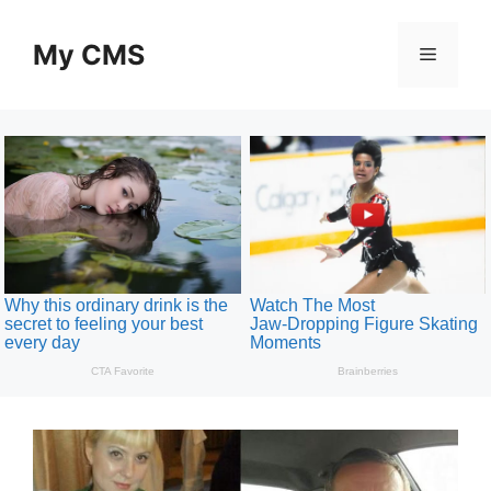
Skip
to
My CMS
Menu
content