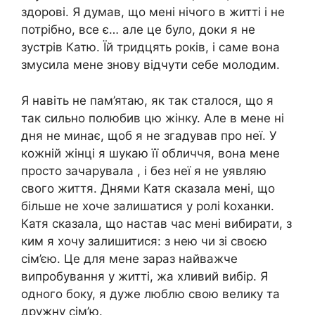
здорові. Я думав, що мені нічого в житті і не
потрібно, все є… але це було, доки я не
зустрів Катю. Їй тридцять років, і саме вона
змусила мене знову відчути себе молодим.
Я навіть не пам’ятаю, як так сталося, що я
так сильно полюбив цю жінку. Але в мене ні
дня не минає, щоб я не згадував про неї. У
кожній жінці я шукаю її обличчя, вона мене
просто зачарувала , і без неї я не уявляю
свого життя. Днями Катя сказала мені, що
більше не хоче залишатися у ролі kоханки.
Катя сказала, що настав час мені вибирати, з
ким я хочу залишитися: з нею чи зі своєю
сім’єю. Це для мене зараз найважче
випробування у житті, жа хливий вибір. Я
одного боку, я дуже люблю свою велику та
дружну сім’ю.