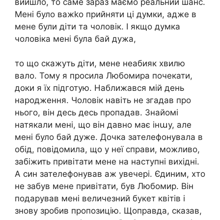
вийшло, то саме зараз маємо реальний шанс.
Мені було важkо прийняти ці думки, адже в
мене були діти та чоловік. І якщо думка
чоловіка мені була бай дужа,
то що скажуть діти, мене неабияк хвилю
вало. Тому я просила Любомира почекати,
доки я їх підготую. Наближався мій день
народження. Чоловік навіть не згадав про
нього, він десь десь пропадав. Знайомі
натякали мені, що він давно має інաу, але
мені було бай дуже. Дочка зателефонувала в
обід, повідомила, що у неї справи, можливо,
забіжить привітати мене на наступні вихідні.
А син зателефонував аж увечері. Єдиним, хто
не забув мене привітати, був Любомир. Він
подарував мені величезний букет квітів і
знову зробив пропозицію. Щоправда, сказав,