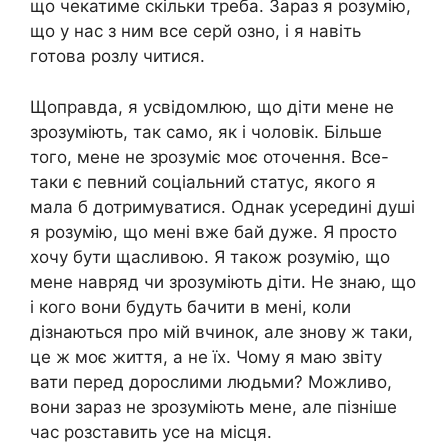
що чекатиме скільки треба. Зараз я розумію,
що у нас з ним все серй озно, і я навіть
готова розлу читися.
Щоправда, я усвідомлюю, що діти мене не
зрозуміють, так само, як і чоловік. Більше
того, мене не зрозуміє моє оточення. Все-
таки є певний соціальний статус, якого я
мала б дотримуватися. Однак усередині душі
я розумію, що мені вже бай дуже. Я просто
хочу бути щасливою. Я також розумію, що
мене навряд чи зрозуміють діти. Не знаю, що
і кого вони будуть бачити в мені, коли
дізнаються про мій вчинок, але знову ж таки,
це ж моє життя, а не їх. Чому я маю звіту
вати перед дорослими людьми? Можливо,
вони зараз не зрозуміють мене, але пізніше
час розставить усе на місця.