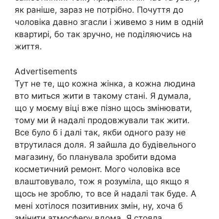
як раніше, зараз не потрібно. Почуття до
чоловіка давно згасли і живемо з ним в одній
квартирі, бо так зручно, не поділяючись на
життя.
Advertisements
Тут не те, що кожна жінка, а кожна людина
вто миться жити в такому стані. Я думала,
що у моєму віці вже пізно щось змінювати,
тому ми й надалі продовжували так жити.
Все було б і далі так, якби одного разу не
втрутилася доля. Я зайшла до будівельного
магазину, бо планувала зробити вдома
косметичний ремонт. Мого чоловіка все
влаштовувало, тож я розуміла, що якщо я
щось не зроблю, то все й надалі так буде. А
мені хотілося позитивних змін, ну, хоча б
змінити атмосферу вдома. Я стояла,