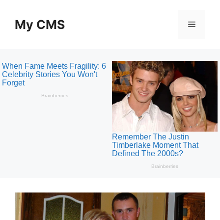
Skip
to
My CMS
Menu
content