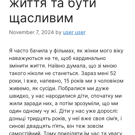
життя та бути
щасливим
November 7, 2024
by
user user
Я часто бачила у фільмах, як жінки мого віку
наважуються на те, щоб кардинально
змінити життя. Наївно думала, що зі мною
такого ніколи не станеться. Зараз мені 52
роки, і вже, напевно, 15 років ми з чоловіком
живемо, як сусіди. Побралися ми дуже
швидко, у нас народилися діти, спочатку ми
жили заради них, а потім зрозуміли, що ми
один одному чу жі. Діти у нас уже дорослі:
доньці тридцять років, у неї вже своя сім’я, і
синові двадцять п’ять, він теж зовсім
самостійний. Тому приділяти їм час та увагу,