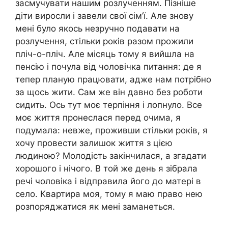
засмучувати нашим розлученням. Пізніше
діти виросли і завели свої сім’ї. Але знову
мені було якось незручно подавати на
розлучення, стільки років разом прожили
пліч-о-пліч. Але місяць тому я вийшла на
пенсію і почула від чоловічка питання: де я
тепер планую працювати, адже нам потрібно
за щось жити. Сам же він давно без роботи
сидить. Ось тут моє терпіння і лопнуло. Все
моє життя пронеслася перед очима, я
подумала: невже, проживши стільки років, я
хочу провести залишок життя з цією
людиною? Молодість закінчилася, а згадати
хорошого і нічого. В той же день я зібрала
речі чоловіка і відправила його до матері в
село. Квартира моя, тому я маю право нею
розпоряджатися як мені заманеться.