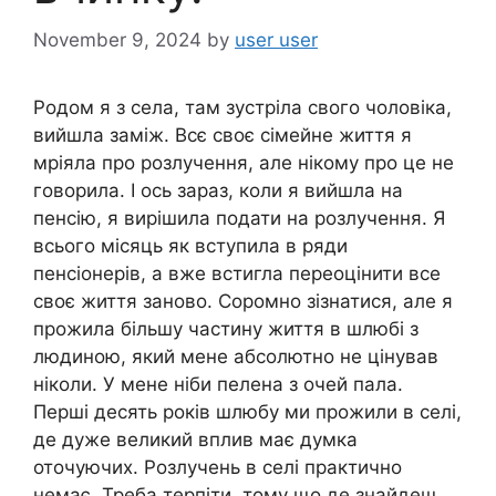
November 9, 2024
by
user user
Родом я з села, там зустріла свого чоловіка,
вийшла заміж. Всє своє сімейне життя я
мріяла про розлучення, але нікому про це не
говорила. І ось зараз, коли я вийшла на
пенсію, я вирішила подати на розлучення. Я
всього місяць як вступила в ряди
пенсіонерів, а вже встигла переоцінити все
своє життя заново. Соромно зізнатися, але я
прожила більшу частину життя в шлюбі з
людиною, який мене абсолютно не цінував
ніколи. У мене ніби пелена з очей пала.
Перші десять років шлюбу ми прожили в селі,
де дуже великий вплив має думка
оточуючих. Розлучень в селі практично
немає. Треба терпіти, тому що де знайдеш