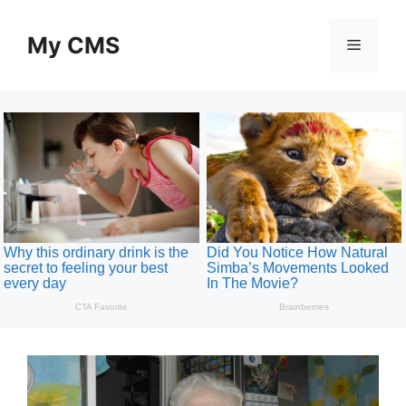
Skip
to
My CMS
Menu
content