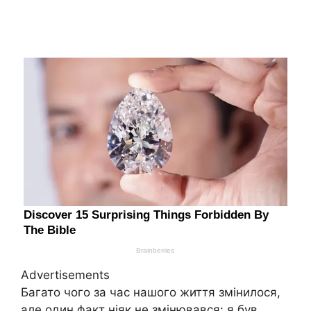
Advertisements
Багато чого за час нашого життя змінилося,
але один факт ніяк не змінювався: я був