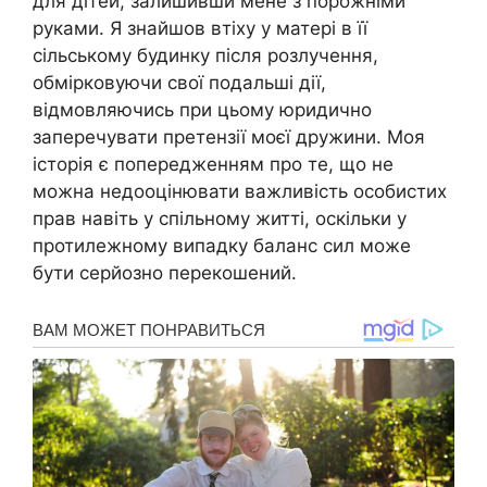
для дітей, залишивши мене з порожніми
руками. Я знайшов втіху у матері в її
сільському будинку після розлучення,
обмірковуючи свої подальші дії,
відмовляючись при цьому юридично
заперечувати претензії моєї дружини. Моя
історія є попередженням про те, що не
можна недооцінювати важливість особистих
прав навіть у спільному житті, оскільки у
протилежному випадку баланс сил може
бути серйозно перекошений.