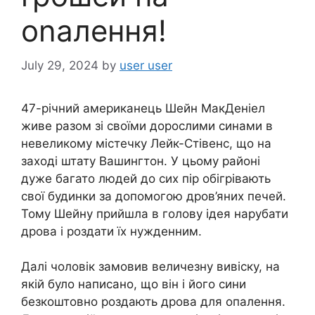
оnалення!
July 29, 2024
by
user user
47-річний американець Шейн МакДеніел
живе разом зі своїми дорослими синами в
невеликому містечку Лейк-Стівенс, що на
заході штату Вашингтон. У цьому районі
дуже багато людей до сих пір обігрівають
свої будинки за допомогою дров’яних печей.
Тому Шейну прийшла в голову ідея нарубати
дрова і роздати їх нужденним.
Далі чоловік замовив величезну вивіску, на
якій було написано, що він і його сини
безкоштовно роздають дрова для опалення.