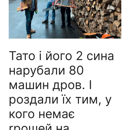
Тато і його 2 сина
нарубали 80
машин дров. І
роздали їх тим, у
кого немає
rрошей на