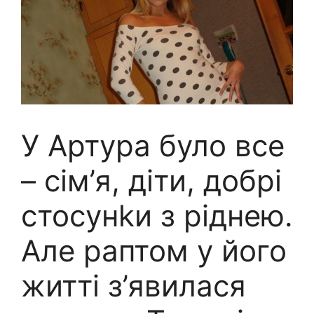
У Артура було все
– сім’я, діти, добрі
стосунkи з ріднею.
Але раптом у його
житті з’явилася