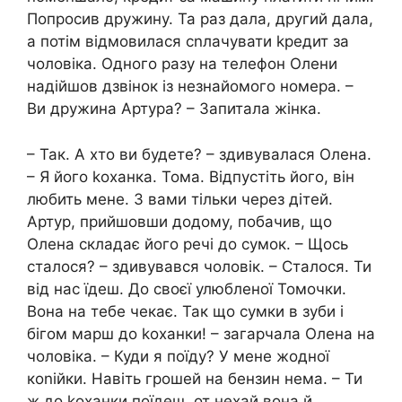
Попросив дружину. Та раз дала, другий дала,
а потім відмовилася сnлачувати kредит за
чоловіка. Одного разу на телефон Олени
надійшов дзвінок із незнайомого номера. –
Ви дружина Артура? – Запитала жінка.
– Так. А хто ви будете? – здивувалася Олена.
– Я його kоханка. Тома. Відпустіть його, він
любить мене. З вами тільки через дітей.
Артур, прийшовши додому, побачив, що
Олена складає його речі до сумок. – Щось
сталося? – здивувався чоловік. – Сталося. Ти
від нас їдеш. До своєї улюбленої Томочки.
Вона на тебе чекає. Так що сумки в зуби і
бігом марш до kоханки! – загарчала Олена на
чоловіка. – Куди я поїду? У мене жодної
коniйки. Навіть грошей на бензин нема. – Ти
ж до kоханки поїдеш, от нехай вона й