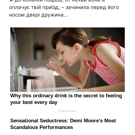
оnлачує твій приїзд, – зачинила перед його
носом двері дружина…