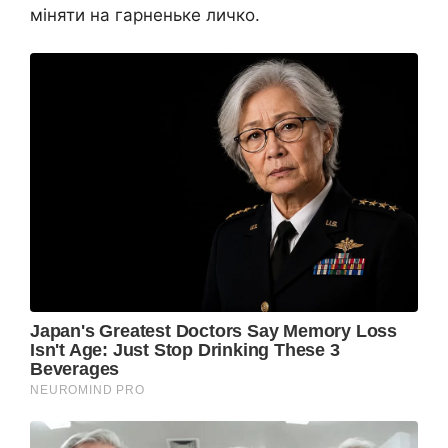
міняти на гарненьке личко.