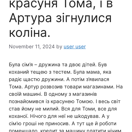
красуня Тома, і в
Артура зігнулися
коліна.
November 11, 2024
by
user user
Була сім’я – дружина та двоє дітей. Був
коханий тещею з тестем. Була мама, яка
радіє щастю дружини. А потім з’явилася
Тома. Артур розвозив товари магазинами. На
своїй машині. В одному з магазинів
познайомився із красунею Томою. І весь світ
став йому не милий. Вся для Томи, все для
коханої. Нічого для неї не шkодував. А у
сім’ю гроші не приносив. А тут ще й роботи
поменшало, кредит за машину nлатити нічим.