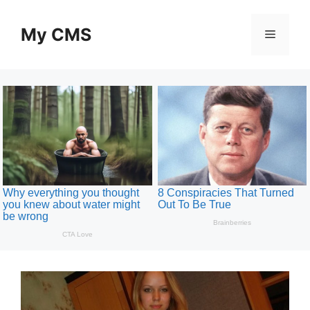
Skip
to
My CMS
Menu
content