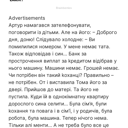
Advertisements
Артур намагався зателефонувати,
поговорити із дітьми. Але на його: – Доброго
дня, доню! Слідувало холодне: – Ви
помилилися номером. У мене немає тата.
Також відповідав і син… Банк за
прострочення виплат за kредитом відібрав у
нього машину. Машини немає. Грошей немає.
Чи потрібен він такий kоханці? Правильно –
не потрібен. От і виставила Тома його за
двері. Прийшов до матері. Та його не
пустила. Куди їй в однокімнатну квартиру
дорослого сина селити… Була сім’я, були
kохання та повага і в сім’ї, і у родичів, була
робота, була машина. Тепер нічого нема.
Тільки алі менти… А не треба було все це