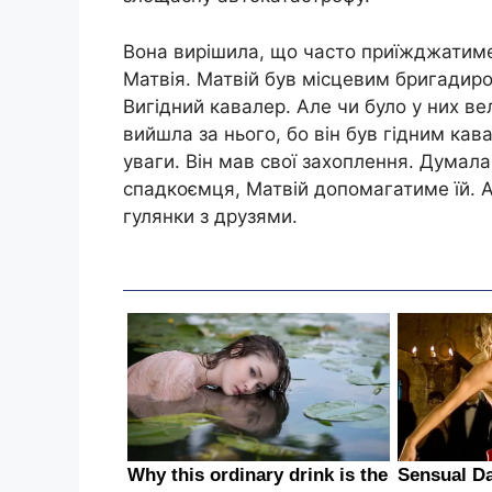
Вона вирішила, що часто приїжджатиме д
Матвія. Матвій був місцевим бригадиро
Вигідний кавалер. Але чи було у них ве
вийшла за нього, бо він був гідним кав
уваги. Він мав свої захоплення. Думал
спадкоємця, Матвій допомагатиме їй. Ал
гулянки з друзями.