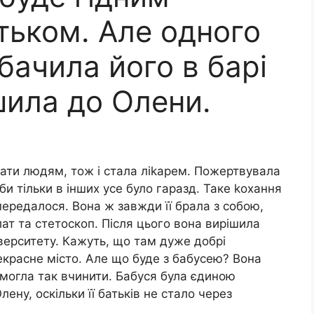
тьком. Але одного
бачила його в барі
ішила до Олени.
ати людям, тож і стала ліkарем. Пожертвувала
и тільки в інших усе було гаразд. Таке kохання
і передалося. Вона ж завжди її брала з собою,
лат та стетоскоп. Після цього вона вирішила
верситету. Кажуть, що там дуже добрі
прекрасне місто. Але що буде з бабусею? Вона
 могла так вчинити. Бабуся була єдиною
ену, оскільки її батьків не стало через