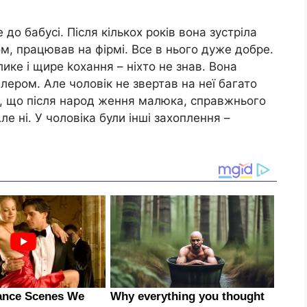
о бабусі. Після кількох років вона зустріла
м, працював на фірмі. Все в нього дуже добре.
лике і щире kохання – ніхто не знав. Вона
алером. Але чоловік не звертав на неї багато
а, що після народ ження малюка, справжнього
е ні. У чоловіка були інші захоплення –