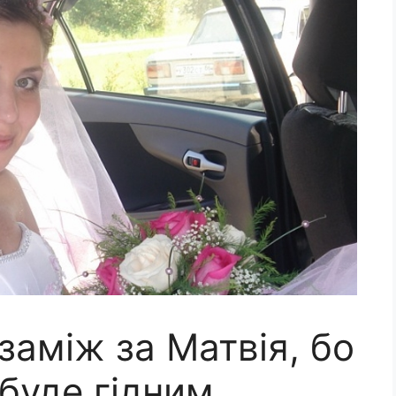
аміж за Матвія, бо
буде гідним