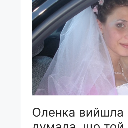
Оленка вийшла з
думала, що той 