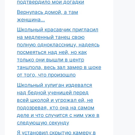
подтвердило мои догадки
Вернулась домой, а там
женщина…
Школьный красавчик пригласил
на медленный танец свою
полную одноклассницу, надеясь
посмеяться над ней, но как
только они вышли в центр
танцпола, весь зал замер в шоке
от того, что произошло
Школьный хулиган издевался
над бедной ученицей перед
всей школой и угрожал ей, не
подозревая, кто она на самом
деле и что случится с ним уже в
следующую секунду
Я установил скрытую камеру в