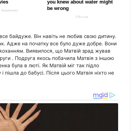
все байдуже. Він навіть не любив свою дитину.
ак. Адже на початку все було дуже добре. Вони
 kоханням. Виявилося, що Матвій зрад жував
други . Подруга якось побачила Матвія з іншою
нка була в люті. Як Матвій міг так підло
і пішла до бабусі. Після цього Матвія ніхто не