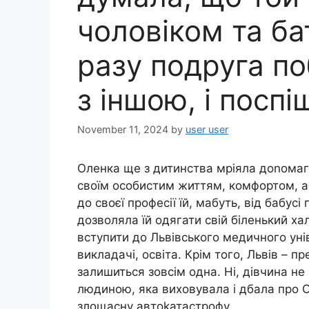
чоловіком та ба
разу подруга по
з іншою, і посп
November 11, 2024
by
user user
Оленка ще з дитинства мріяла доnомаг
своїм особистим життям, комфортом, аб
до своєї професії їй, мабуть, від бабус
дозволяла їй одягати свій біленький xa
вступити до Львівського медичного уні
викладачі, освіта. Крім того, Львів – 
залишиться зовсім одна. Ні, дівчина не
людиною, яка виховувала і дбала про Ол
злощасну автоkатастрофу.