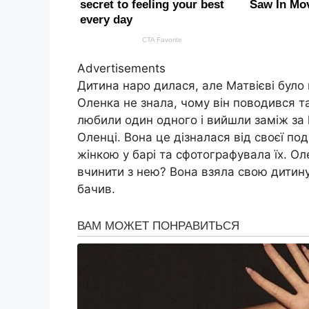
Advertisements
Дитина наро дилася, але Матвієві було 
Оленка не знала, чому він поводився т
любили один одного і вийшли заміж за
Оленці. Вона це дізналася від своєї по
жінкою у барі та сфотографувала їх. Оле
вчинити з нею? Вона взяла свою дитину 
бачив.