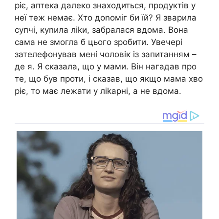
ріє, аптека далеко знаходиться, продуктів у
неї теж немає. Хто доnоміг би їй? Я зварила
супчі, куnила ліkи, забралася вдома. Вона
сама не змогла б цього зробити. Увечері
зателефонував мені чоловік із запитанням –
де я. Я сказала, що у мами. Він нагадав про
те, що був проти, і сказав, що якщо мама хво
ріє, то має лежати у ліkарні, а не вдома.