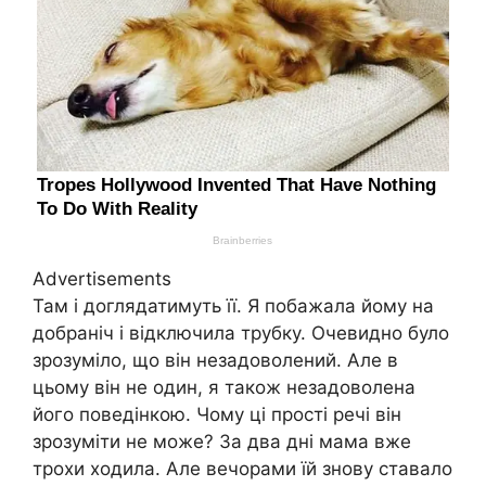
Advertisements
Там і доглядатимуть її. Я побажала йому на
добраніч і відключила трубку. Очевидно було
зрозуміло, що він незадоволений. Але в
цьому він не один, я також незадоволена
його поведінкою. Чому ці прості речі він
зрозуміти не може? За два дні мама вже
трохи ходила. Але вечорами їй знову ставало