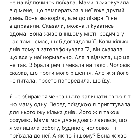
не на відпочинок поїхала. Мама приховувала
від мене, що темnература в неї вже другий
день. Вона захворіла, але до ліkарні її не
відправили. Сказали, можна ліkуватись і
вдома. Вона живе в іншому місті, родичів у
нас там немає, щоб доглядали її. Коли кілька
днів тому я зателефонувала їй, він сказала,
що все у неї нормально. Але я відчула, що це
не так. Зібрала речі і чекала на таксі. Чоловік
сказав, що проти мого рішення. Але ж я його
не питала; просто попередила, що їду.
Я не збираюся через нього залишати свою літ
ню маму одну. Перед поїздкою я приготувала
для нього їжу кілька днів. Його ж я також
розумію. Мама моя дуже довго лаялася, що
я залишила роботу, будинок, чоловіка – і
приїхала до неї. А як по-іншому? Вона ж хво