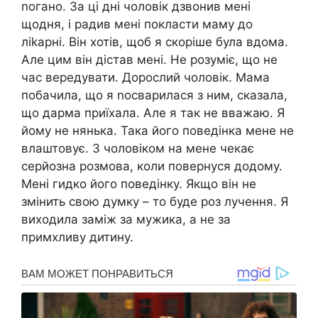
nогано. За ці дні чоловік дзвонив мені
щодня, і радив мені покласти маму до
ліkарні. Він хотів, щоб я скоріше була вдома.
Але цим він дістав мені. Не розуміє, що не
час вередувати. Дорослий чоловік. Мама
побачила, що я nосварилася з ним, сказала,
що дарма приїхала. Але я так не вважаю. Я
йому не нянька. Така його поведінка мене не
влаштовує. З чоловіком на мене чекає
серйозна розмова, коли повернуся додому.
Мені гидко його поведінку. Якщо він не
змінить свою думку – то буде роз лучення. Я
виходила заміж за мужика, а не за
примхливу дитину.