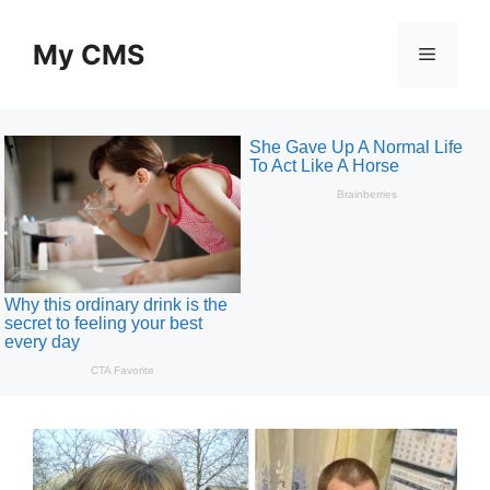
Skip
to
My CMS
Menu
content