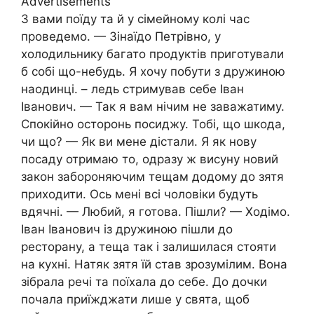
Advertisements
З вами поїду та й у сімейному колі час
проведемо. — Зінаїдо Петрівно, у
холодильнику багато продуктів приготували
б собі що-небудь. Я хочу побути з дружиною
наодинці. – ледь стримував себе Іван
Іванович. — Так я вам нічим не заважатиму.
Спокійно осторонь посиджу. Тобі, що шкода,
чи що? — Як ви мене дiстали. Я як нову
посаду отримаю то, одразу ж висуну новий
закон забоpoняючим тещам додому до зятя
приходити. Ось мені всі чоловіки будуть
вдячні. — Любий, я готова. Пішли? — Ходімо.
Іван Іванович із дружиною пішли до
ресторану, а теща так і залишилася стояти
на кухні. Натяк зятя їй став зрозумілим. Вона
зібрала речі та поїхала до себе. До дочки
почала приїжджати лише у свята, щоб