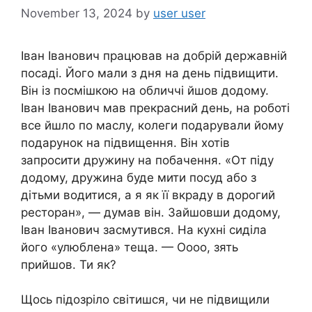
November 13, 2024
by
user user
Іван Іванович працював на добрій державній
посаді. Його мали з дня на день підвищити.
Він із посмішкою на обличчі йшов додому.
Іван Іванович мав прекрасний день, на роботі
все йшло по маслу, колеги подарували йому
подарунок на підвищення. Він хотів
запросити дружину на побачення. «От піду
додому, дружина буде мити посуд або з
дітьми водитися, а я як її вкраду в дорогий
ресторан», — думав він. Зайшовши додому,
Іван Іванович засмутився. На кухні сиділа
його «улюблена» теща. — Оооо, зять
прийшов. Ти як?
Щось підозріло світишся, чи не підвищили