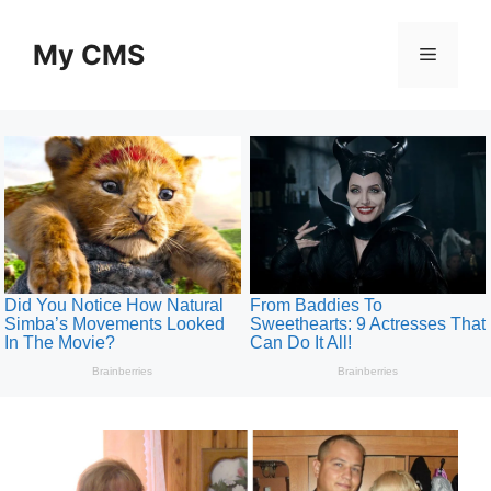
Skip
to
My CMS
Menu
content