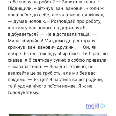
тебе знову на роботі? — Запитала теща. –
Підвищили. – зітхнув Іван Іванович. «Коли ж
вона поїде до себе, дістала мене ця жінка»,
— думав чоловік. – Розповідай про роботу,
що там у вас нового на держслужбі
відбувається? — Не відставала теща. —
Мила, збирайся! Ми їдемо до ресторану. –
крикнув Іван Іванович дружині. — Ой, як
добре. Я тоді теж піду збиратися. Ти б раніше
сказав, я б святкову сукню з собою привезла.
– сказала теща. — Зінаїдо Петрівно, не
вважайте це за грyбість, але ми без вас
поїдемо. — Як це? Я частина вашої родини,
та й удома нічого поїсти немає. Я ж не
голодуватиму.