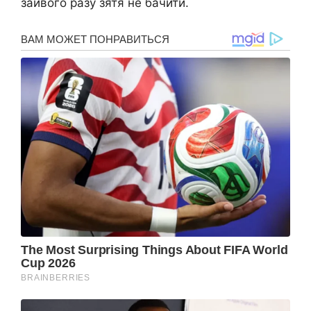
зайвого разу зятя не бачити.