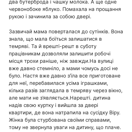
два бутерброда і чашку молока. А ще одне
червонобоке яблуко. Помахала на прощання
рукою і зачинила за собою двері.
Зазвичай мама поверталася до сутінків. Вона
знала, що мала боїться залишатися в
темряві. Та й врешті-решт в суботу
працівникам дозволяли залишити робочі
місця трохи раніше, ніж завжди.На вулиці
вже давно стемніло, а мами чомусь досі не
було. Настя вже давно з’їла все приготоване
для неї, перебавилася усіма іграшками,
кілька разів заглядала в темряву через вікно,
але мати не з’являється.Нарешті. дитина
надів свою куртку і вийшла за двері
квартири, де вона натрапила на сусідку Віру.
Жінка була стурбована своїми справами,
тому не звернула уваги на дитину, що плаче.