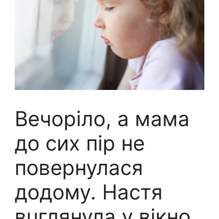
Вечоріло, а мама
до сих пір не
повернулася
додому. Настя
вuглянула у вікно