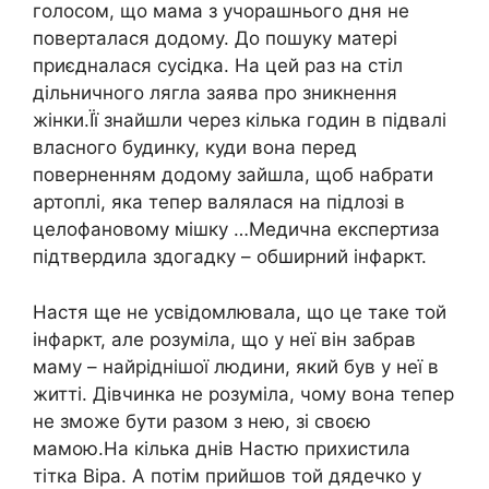
голосом, що мама з учорашнього дня не
поверталася додому. До пошуку матері
приєдналася сусідка. На цей раз на стіл
дільничного лягла заява про зникнення
жінки.Її знайшли через кілька годин в підвалі
власного будинку, куди вона перед
поверненням додому зайшла, щоб набрати
артоплі, яка тепер валялася на підлозі в
целофановому мішку …Медична експертиза
підтвердила здогадку – обширний інфаркт.
Настя ще не усвідомлювала, що це таке той
інфаркт, але розуміла, що у неї він забрав
маму – найріднішої людини, який був у неї в
житті. Дівчинка не розуміла, чому вона тепер
не зможе бути разом з нею, зі своєю
мамою.На кілька днів Настю прихистила
тітка Віра. А потім прийшов той дядечко у