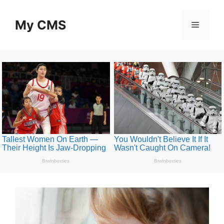
Skip
to
My CMS
Menu
content