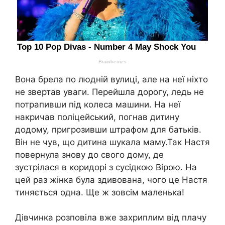
Вона брела по людній вулиці, але на неї ніхто
не звертав уваги. Перейшла дорогу, ледь не
потрапивши під колеса машини. На неї
накричав поліцейський, погнав дитину
додому, пригрозивши штрафом для батьків.
Він не чув, що дитина шукала маму.Так Настя
повернула знову до свого дому, де
зустрілася в коридорі з сусідкою Вірою. На
цей раз жінка була здивована, чого це Настя
тиняється одна. Ще ж зовсім маленька!
Дівчинка розповіла вже захриплим від плачу