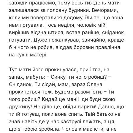
завжди працюємо, тому весь тиждень мати
залишалася за головну будинки. Вечорами,
коли ми поверталися додому, їли те, що вона
нам готувала. І ось неділя, чоловік мій
вирішив відзначитися, встав раніше, сніданок
готувати. Дуже пожалкував, звичайно, краще
б нічого не робив, віддав борозни правління
на кухні матері.
Тут мати його прокинулася, прибігла, на
запах, мабуть: – Синку, ти чого робиш? –
Сніданок. Ти сідай, мам, зараз Олена
прокинеться теж. Будемо разом їсти. – Ти
чого робиш? Кидай це мені! Іди буди свою
дружину! Не діло це, обіди варити! Давно, що
ти їй готуєш, поки вона спить. Твій батько не
знав навіть де у нас каструлі лежать, а ця,
що з тобою зробила. Чоловік має їсти, а не