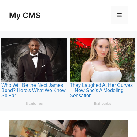
Skip
to
My CMS
Menu
content