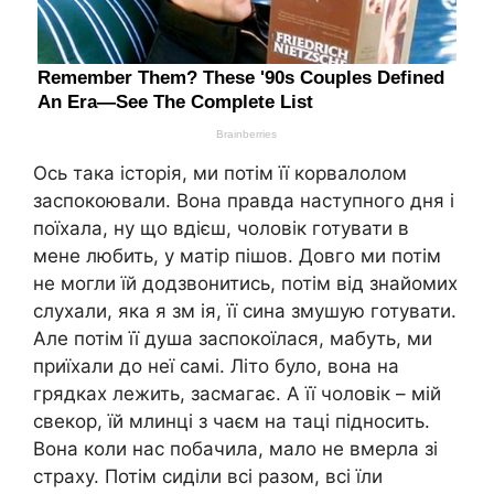
Ось така історія, ми потім її корвалолом
заспокоювали. Вона правда наступного дня і
поїхала, ну що вдієш, чоловік готувати в
мене любить, у матір пішов. Довго ми потім
не могли їй додзвонитись, потім від знайомих
слухали, яка я зм ія, її сина змушую готувати.
Але потім її душа заспокоїлася, мабуть, ми
приїхали до неї самі. Літо було, вона на
грядках лежить, засмагає. А її чоловік – мій
свекор, їй млинці з чаєм на таці підносить.
Вона коли нас побачила, мало не вмерла зі
страху. Потім сиділи всі разом, всі їли