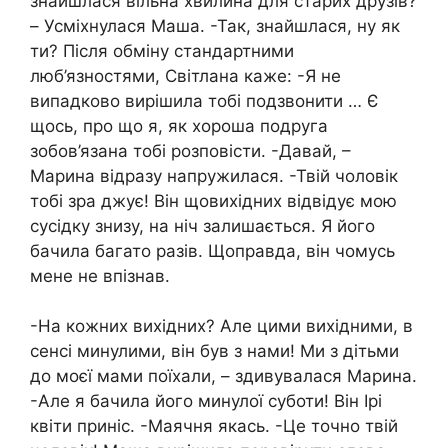
знайшлася вільна хвилина для старих друзів?
– Усміхнулася Маша. -Так, знайшлася, ну як
ти? Після обміну стандартними
люб’язностями, Світлана каже: -Я не
випадково вирішила тобі подзвонити … Є
щось, про що я, як хороша подруга
зобов’язана тобі розповісти. -Давай, –
Марина відразу напружилася. -Твій чоловік
тобі зра джує! Він щовихідних відвідує мою
сусідку знизу, на ніч залишається. Я його
бачила багато разів. Щоправда, він чомусь
мене не впізнав.
-На кожних вихідних? Але цими вихідними, в
сенсі минулими, він був з нами! Ми з дітьми
до моєї мами поїхали, – здивувалася Марина.
-Але я бачила його минулої суботи! Він Ірі
квіти приніс. -Маячня якась. -Це точно твій