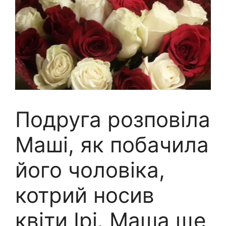
Подруга розповіла
Маші, як побачила
його чоловіка,
котрий носив
квіти Ірі. Маша ще