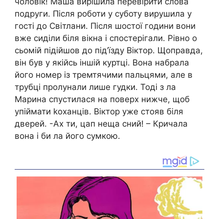
чоловік! Маша вирішила перевірити слова
подруги. Після роботи у суботу вирушила у
гості до Світлани. Після шостої години вони
вже сиділи біля вікна і спостерігали. Рівно о
сьомій підійшов до під’їзду Віктор. Щоправда,
він був у якійсь іншій куртці. Вона набрала
його номер із тремтячими пальцями, але в
трубці пролунали лише гудки. Тоді з ла
Марина спустилася на поверх нижче, щоб
упіймати kоханців. Віктор уже стояв біля
дверей. -Ах ти, цап неща сний! – Кричала
вона і би ла його сумкою.