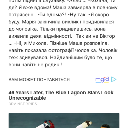
потім підняла слухавку. -Алло … -Кохана, ти
де? Я вже вдома! Маша завмерла в повному
потрясенні. -Ти вдома?! -Ну так. -Я скоро
буду. Марія закінчила виклик і придивилася
до чоловіка. Тільки придивившись, вона
виявила деякі відмінності. -Так ви не Віктор
… -Ні, я Микола. Пізніше Маша розповіла,
навіть показала фотографії чоловіка. Чоловік
теж здивувався. Найдивнішим було те, що
вони навіть не родичі!