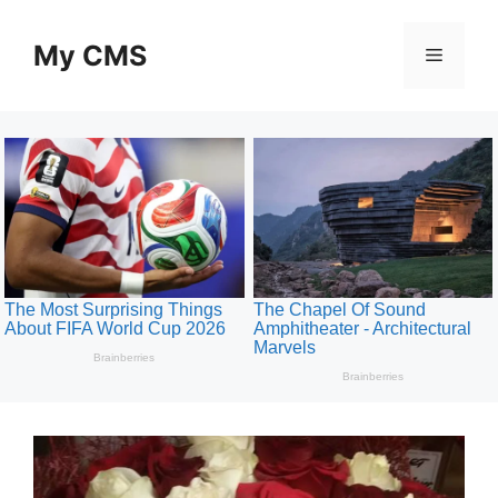
Skip
to
My CMS
Menu
content