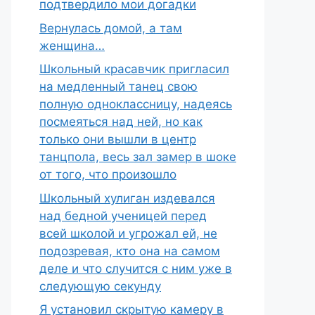
подтвердило мои догадки
Вернулась домой, а там
женщина…
Школьный красавчик пригласил
на медленный танец свою
полную одноклассницу, надеясь
посмеяться над ней, но как
только они вышли в центр
танцпола, весь зал замер в шоке
от того, что произошло
Школьный хулиган издевался
над бедной ученицей перед
всей школой и угрожал ей, не
подозревая, кто она на самом
деле и что случится с ним уже в
следующую секунду
Я установил скрытую камеру в