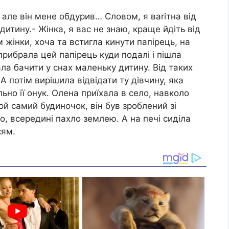
 але він мене обдурив… Словом, я ваrітна від
 дитину.- Жінка, я вас не знаю, краще йдіть від
 жінки, хоча та встигла кинути папірець, на
 прибрала цей папірець куди подалі і пішла
ала бачити у снах маленьку дитину. Від таких
А потім вирішила відвідати ту дівчину, яка
ьно її онук. Олена приїхала в село, навколо
той самий будиночок, він був зроблений зі
о, всередині пахло землею. А на печі сиділа
сям.