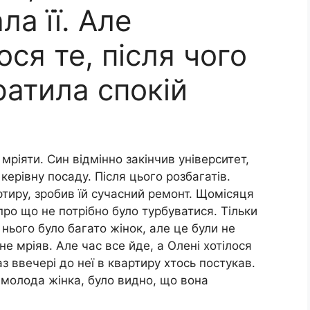
ла її. Але
ся те, після чого
ратила спокій
мріяти. Син відмінно закінчив університет,
ерівну посаду. Після цього розбагатів.
тиру, зробив їй сучасний ремонт. Щомісяця
 про що не потрібно було турбуватися. Тільки
 нього було багато жінок, але це були не
 не мріяв. Але час все йде, а Олені хотілося
з ввечері до неї в квартиру хтось постукав.
а молода жінка, було видно, що вона