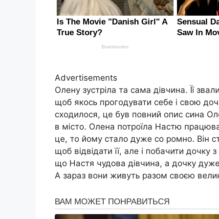
Advertisements
Олену зустріла та сама дівчина. Її зва
щоб якось прогодувати себе і свою дочк
сходилося, це був повний опис сина О
в місто. Олена потроїла Настю працюва
це, то йому стало дуже со ромно. Він с
щоб відвідати її, але і побачити дочку 
що Настя чудова дівчина, а дочку дуже
А зараз вони живуть разом своєю вел