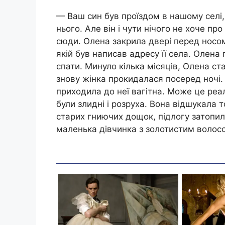
— Ваш син був проїздом в нашому селі,
нього. Але він і чути нічого не хоче про
сюди. Олена закрила двері перед носом
якій був написав адресу її села. Олена
спати. Минуло кілька місяців, Олена ст
знову жінка прокидалася посеред ночі. 
приходила до неї вагітна. Може це реал
були злидні і розруха. Вона відшукала 
старих гниючих дощок, підлогу затопил
маленька дівчинка з золотистим волос