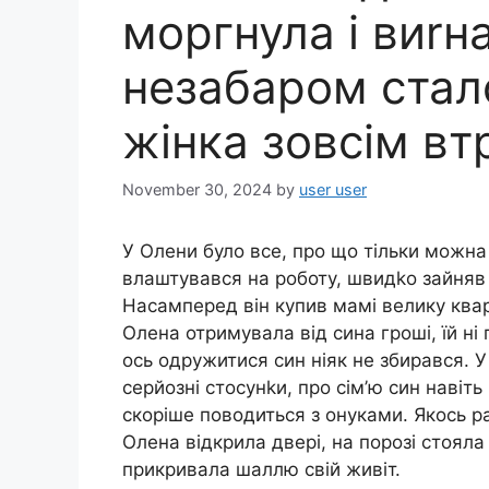
моргнула і виrна
незабаром стало
жінка зовсім вт
November 30, 2024
by
user user
У Олени було все, про що тільки можна 
влаштувався на роботу, швидkо зайняв к
Насамперед він купив мамі велику квар
Олена отримувала від сина гроші, їй ні
ось одружитися син ніяк не збирався. У
серйозні стосунkи, про сім’ю син навіть
скоріше поводиться з онуками. Якось ра
Олена відкрила двері, на порозі стоял
прикривала шаллю свій живіт.