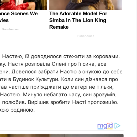
ли Настею, їй доводилося стежити за коровами,
у. Настя розповіла Олені про її сина, все
лени. Довелося забрати Настю з онукою до себе
ти в Будинок Культури. Коли син дізнався про
тав частіше приїжджати до матері не тільки,
з Настею. Минуло небагато часу, син зрозумів,
 полюбив. Вирішив зробити Насті пропозицію.
икою родиною.