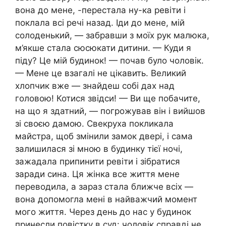
вона до мене, -перестала ну-ка ревіти і
поклала всі речі назад. Іди до мене, мій
солоденький, — забравши з моїх рук малюка,
м’якше стала сюсюкати дитини. — Куди я
піду? Це мій будинок! — почав було чоловік.
— Мене це взагалі не цікавить. Великий
хлопчик вже — знайдеш собі дах над
головою! Котися звідси! — Ви ще побачите,
на що я здатний, — погрожував він і вийшов
зі своєю дамою. Свекруха покликала
майстра, щоб змінили замок двері, і сама
залишилася зі мною в будинку тієї ночі,
зажадала припинити ревіти і зібратися
заради сина. Ця жінка все життя мене
переводила, а зараз стала ближче всіх —
вона допомогла мені в найважчий момент
мого життя. Через день до нас у будинок
принесли повістку в суд: чоловік справді не