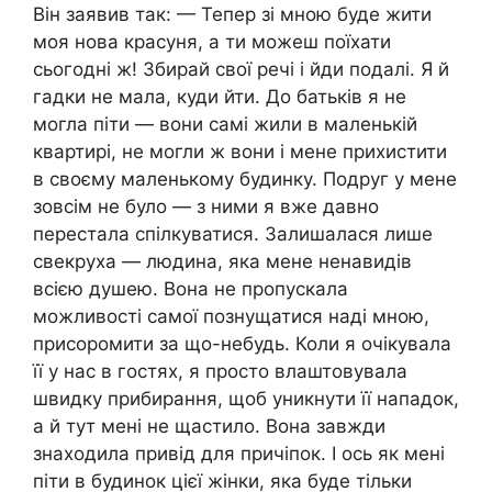
Він заявив так: — Тепер зі мною буде жити
моя нова красуня, а ти можеш поїхати
сьогодні ж! Збирай свої речі і йди подалі. Я й
гадки не мала, куди йти. До батьків я не
могла піти — вони самі жили в маленькій
квартирі, не могли ж вони і мене прихистити
в своєму маленькому будинку. Подруг у мене
зовсім не було — з ними я вже давно
перестала спілкуватися. Залишалася лише
свекруха — людина, яка мене ненавидів
всією душею. Вона не пропускала
можливості самої познущатися наді мною,
присоромити за що-небудь. Коли я очікувала
її у нас в гостях, я просто влаштовувала
швидку прибирання, щоб уникнути її нападок,
а й тут мені не щастило. Вона завжди
знаходила привід для причіпок. І ось як мені
піти в будинок цієї жінки, яка буде тільки