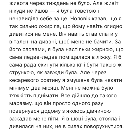
живота через тиждень не було. Але живіт
нікуди не йшов — я була товстою і
ненавиділа себе за це. Чоловік казав, що я
так сильно ожиріла, що йому навіть огидно
дивитися на мене. Він навіть став спати у
вітальні на дивані, щоб мене не бачити. За
його словами, я була настільки жирною, що
сама ледве-ледве поміщалася в ліжку. Я б
сама рада скинути кілька кг і бути такою ж
стрункою, як завжди була. Але через
кесаревого розтину я змушена була чекати
мінімум два місяці. Мені не можна було
тяжкість піднімати. Все дійшло до такого
маразму, що він просто одного разу
повернувся додому з якоюсь дівчиною і
зажадав мене піти. Я в шоці була, стояла і
дивилася на них, не в силах поворухнутися.