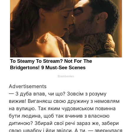
Advertisements
— З дуба впав, чи що? Зовсім з розуму
вижив! Виганяєш свою дружину з немовлям
на вулицю. Так яким чудовиськом повинна
бути людина, щоб так вчинив з власною
дитиною? Збирай свої речі зараз же, забери
свою швабру і йди звідси. А ти, — звернулася