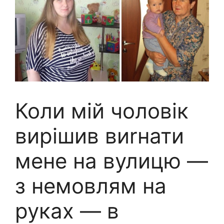
Коли мій чоловік
вирішив виrнати
мене на вулицю —
з немовлям на
руках — в