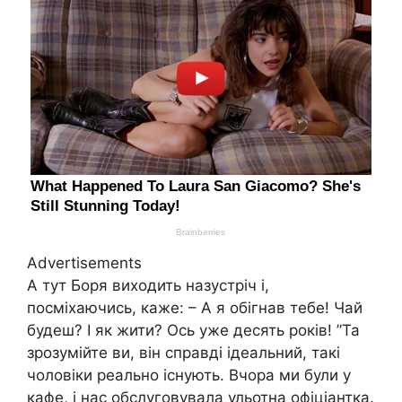
Advertisements
А тут Боря виходить назустріч і,
посміхаючись, каже: – А я обігнав тебе! Чай
будеш? І як жити? Ось уже десять років! ”Та
зрозумійте ви, він справді ідеальний, такі
чоловіки реально існують. Вчора ми були у
кафе, і нас обслуговувала ульотна офіціантка.