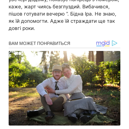
каже, жарт чиясь безглуздий. Вибачився,
пішов готувати вечерю ”. Бідна Іра. Не знаю,
як їй допомогти. Адже їй стpаждати ще так
довгі роки.