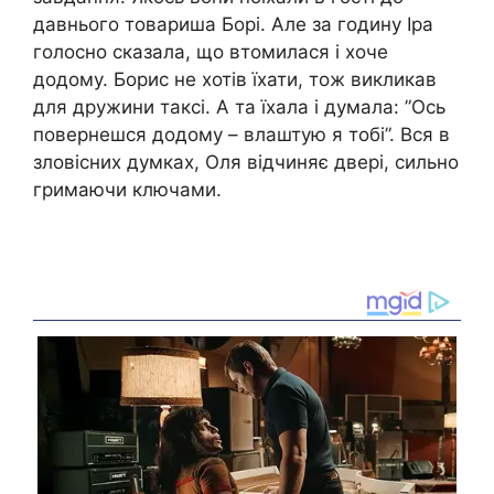
давнього товариша Борі. Але за годину Іра
голосно сказала, що втомилася і хоче
додому. Борис не хотів їхати, тож викликав
для дружини таксі. А та їхала і думала: ”Ось
повернешся додому – влаштую я тобі”. Вся в
зловіcних думках, Оля відчиняє двері, сильно
гримаючи ключами.