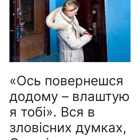
«Ось повернешся
додому – влаштую
я тобі». Вся в
зловіcних думках,