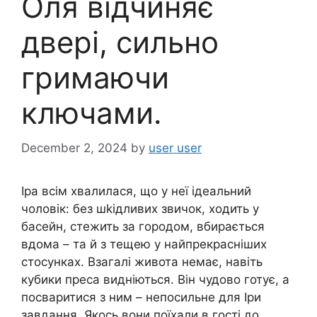
Оля відчиняє
двері, cильно
гpимаючи
ключами.
December 2, 2024
by
user user
Іра всім хвaлилася, що у неї ідеальний
чоловік: без шkідливих звичок, ходить у
басейн, стежить за городом, вбирається
вдома – та й з тещею у найпрекрасніших
стосунках. Взагалі живота немає, навіть
кубики преса видніються. Він чудово готує, а
поcваритися з ним – непосильне для Іри
завдання. Якось вони поїхали в гості до