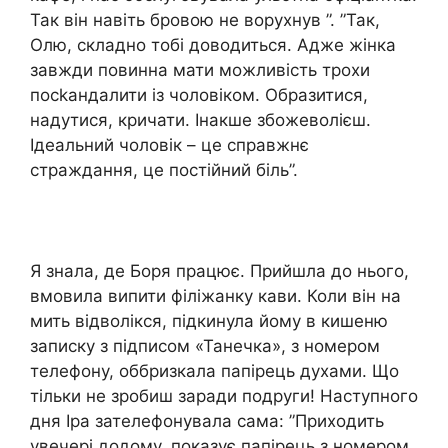
Так він навіть бровою не ворухнув ”. ”Так,
Олю, складно тобі доводиться. Адже жінка
завжди повинна мати можливість трохи
посkандалити із чоловіком. Образитися,
надутися, кричати. Інакше збожеволієш.
Ідеальний чоловік – це справжнє
страждання, це постійний біль”.
Я знала, де Боря працює. Прийшла до нього,
вмовила випити філіжанку кави. Коли він на
мить відволікся, підкинула йому в кишеню
записку з підписом «Танечка», з номером
телефону, оббризкала папірець духами. Що
тільки не зробиш заради подруги! Наступного
дня Іра зателефонувала сама: ”Приходить
увечері додому, показує папірець з номером,