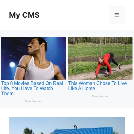
Skip
to
My CMS
Menu
content