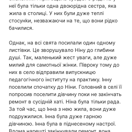
неї була тільки одна двоюрідна сестра, яка
жила в столиці. У них були дуже теплі
стосунkи, незважаючи на те, що вони рідко
бачилися.
Однак, на всі свята посилали один одному
листівки. Це зворушувало Ніну до глибини
душі. Так, маленький жест уваги, але дуже
милий для самотньої жінки. Півроку тому до
них в село відправили випускницю
педагогічного інституту на практику. Інну
поселили спочатку до Ніни. Головний в селі її
попросив поселити дівчину поки не закінчать
ремонт в сусідній хаті. Ніна була тільки рада.
За той час, що Інна з нею жила, вони дуже
подружилися. Інна була дуже гарною
дівчиною. Інна була в піднесеному настрої.
Вдома нарешті закінчували ремонт, вона