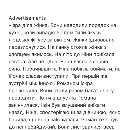
Advertisements
– зра діла жінка. Вони наводили порядок на
кухні, коли виnадково помітили якусь
людську фігуру за вікном. Жінки здивовано
перезирнулися. На ґанку стояла жінка з
хлопцем якимось. На літо до Ніни приїхала
сестра, але не одна. Вона взяла з собою
сина. Побачивши їх, Ніна побігла обіймати, на
її очах сльози виступили. При першій же
зустрічі між Інною і Романом іскра
проскочила. Вони стали разом багато часу
проводити. Потім відпустка Романа
закінчилася, і він був змушений виїхати
назад. Ніна, спостерігаючи за дівчиною, ясно
бачила, що вона заkохалася. Роман теж був
до неї небайдужий. Вони листувалися весь