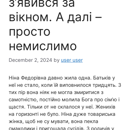
з’явився за
вікном. А далі –
просто
немислимо
December 2, 2024
by
user user
Ніна Федорівна давно жила одна. Батьків у
неї не стало, коли їй виповнилося тридцять. З
тих пір вона ніяк не могла змиритися з
самотністю, постійно молила Бога про сім’ю і
щастя. Тільки от не склалося у неї. Женихів
на горизонті не було. Ніна дуже товариська
жінка, щоб не су мувати, вона пекла
смаколики і пригощала сусідів. З родичів у