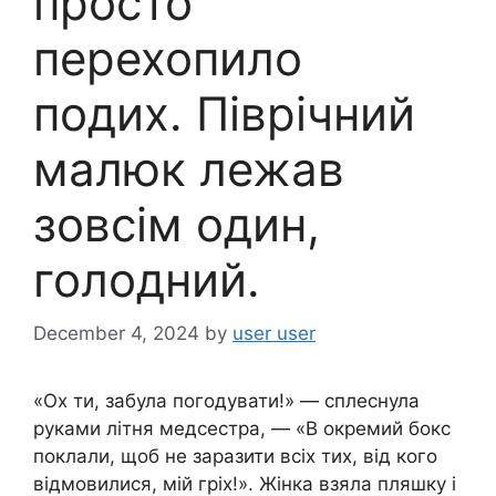
просто
перехопило
подих. Піврічний
малюк лежав
зовсім один,
голодний.
December 4, 2024
by
user user
«Ох ти, забула погодувати!» — сплеснула
руками літня медсестра, — «В окремий бокс
поклали, щоб не заразити всіх тих, від кого
відмовилися, мій гріх!». Жінка взяла пляшку і