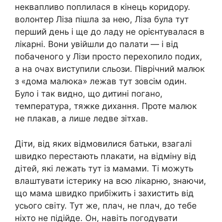
неквапливо поплилася в кінець коридору.
волонтер Ліза пішла за нею, Ліза була тут
перший день і ще до ладу не орієнтувалася в
лікарні. Вони увійшли до палати — і від
побаченого у Лізи просто перехопило подих,
а на очах виступили сльози. Піврічний малюк
з «дома малюка» лежав тут зовсім один.
Було і так видно, що дитині погано,
температура, тяжке дихання. Проте малюк
не плакав, а лише ледве зітхав.
Діти, від яких відмовилися батьки, взагалі
швидко перестають плакати, на відміну від
дітей, які лежать тут із мамами. Ті можуть
влаштувати істерику на всю лікарню, знаючи,
що мама швидко прибіжить і захистить від
усього світу. Тут же, плач, не плач, до тебе
ніхто не підійде. Он, навіть погодувати