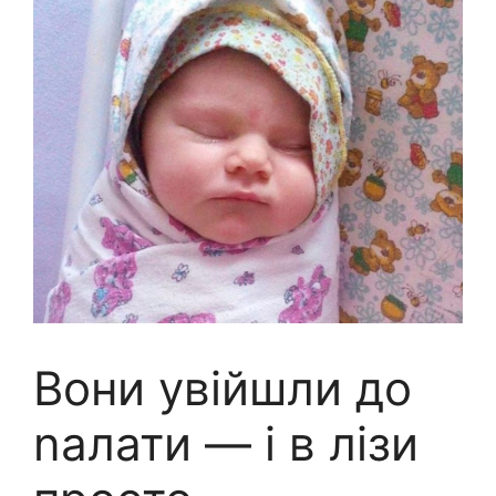
Вони увійшли до
nалати — і в лізи