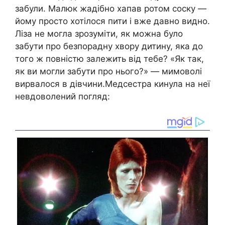
забули. Малюк жадібно хапав ротом соску —
йому просто хотілося пити і вже давно видно.
Ліза не могла зрозуміти, як можна було
забути про безпорадну хвору дитину, яка до
того ж повністю залежить від тебе? «Як так,
як ви могли забути про нього?» — мимоволі
вирвалося в дівчини.Медсестра кинула на неї
невдоволений погляд: