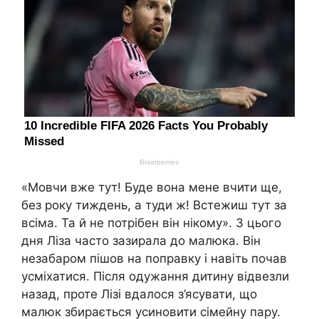
«Мовчи вже тут! Буде вона мене вчити ще,
без року тиждень, а туди ж! Встежиш тут за
всіма. Та й не потрібен він нікому». З цього
дня Ліза часто зазирала до малюка. Він
незабаром пішов на поправку і навіть почав
усміхатися. Після одужання дитину відвезли
назад, проте Лізі вдалося з’ясувати, що
малюк збирається усиновити сімейну пару.