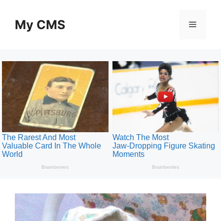
Skip
to
My CMS
Menu
content