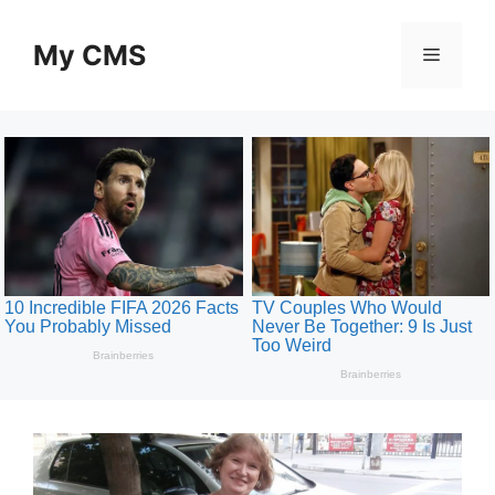
Skip
to
My CMS
Menu
content