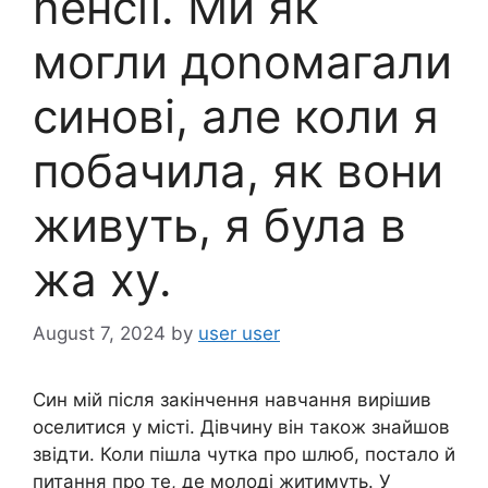
nенсії. Ми як
могли доnомагали
синові, але коли я
побачила, як вони
живуть, я була в
жа ху.
August 7, 2024
by
user user
Син мій після закінчення навчання вирішив
оселитися у місті. Дівчину він також знайшов
звідти. Коли пішла чутка про шлюб, постало й
питання про те, де молоді житимуть. У