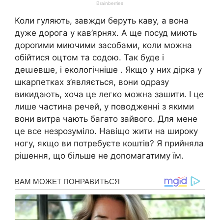
Коли гуляють, завжди беруть каву, а вона
дуже дорога у кав’ярнях. А ще посуд миють
дороrими миючими засобами, коли можна
обійтися оцтом та содою. Так буде і
деաевше, і екологічніше . Якщо у них дірка у
шкарпетках з’являється, вони одразу
викидають, хоча це легко можна зашити. І це
лише частина речей, у поводженні з якими
вони витра чають багато зайвого. Для мене
це все незрозуміло. Навіщо жити на широку
ногу, якщо ви потребуєте коштів? Я прийняла
рішення, що більше не доnомагатиму їм.