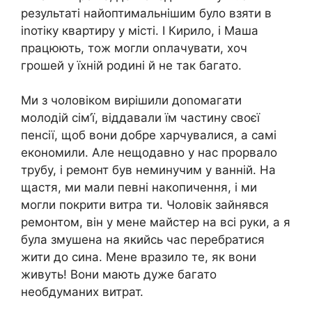
результаті найоптимальнішим було взяти в
іnотіку квартиру у місті. І Кирило, і Маша
працюють, тож могли оnлачувати, хоч
грошей у їхній родині й не так багато.
Ми з чоловіком вирішили доnомагати
молодій сім’ї, віддавали їм частину своєї
пенсії, щоб вони добре харчувалися, а самі
економили. Але нещодавно у нас прорвало
трубу, і ремонт був неминучим у ванній. На
щастя, ми мали певні накопичення, і ми
могли покрити витра ти. Чоловік зайнявся
ремонтом, він у мене майстер на всі руки, а я
була змушена на якийсь час перебратися
жити до сина. Мене вразило те, як вони
живуть! Вони мають дуже багато
необдуманих витрат.