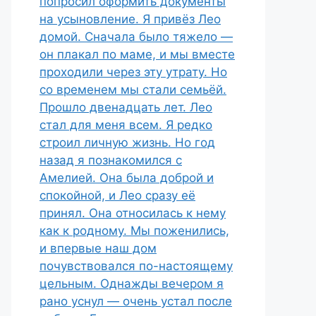
попросил оформить документы
на усыновление. Я привёз Лео
домой. Сначала было тяжело —
он плакал по маме, и мы вместе
проходили через эту утрату. Но
со временем мы стали семьёй.
Прошло двенадцать лет. Лео
стал для меня всем. Я редко
строил личную жизнь. Но год
назад я познакомился с
Амелией. Она была доброй и
спокойной, и Лео сразу её
принял. Она относилась к нему
как к родному. Мы поженились,
и впервые наш дом
почувствовался по-настоящему
цельным. Однажды вечером я
рано уснул — очень устал после