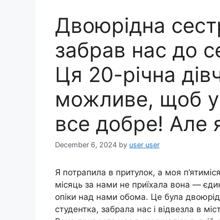
Двоюрідна сест
забрав нас до с
Ця 20-річна дів
можливе, щоб у 
все добре! Але 
December 6, 2024
by
user user
Я потрапила в притулок, а моя п’ятимі
місяць за нами не приїхала вона — єди
опіки над нами обома. Це була двоюрід
студентка, забрала нас і відвезла в міс