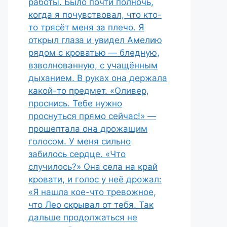
работы. Было почти полночь,
когда я почувствовал, что кто-
то трясёт меня за плечо. Я
открыл глаза и увидел Амелию
рядом с кроватью — бледную,
взволнованную, с учащённым
дыханием. В руках она держала
какой-то предмет. «Оливер,
проснись. Тебе нужно
проснуться прямо сейчас!» —
прошептала она дрожащим
голосом. У меня сильно
забилось сердце. «Что
случилось?» Она села на край
кровати, и голос у неё дрожал:
«Я нашла кое-что тревожное,
что Лео скрывал от тебя. Так
дальше продолжаться не