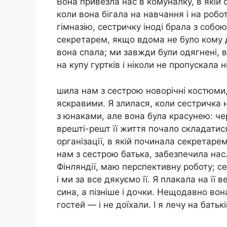
Вона привезла нас в комуналку, в якій 
коли вона бігала на навчання і на роб
гімназію, сестричку іноді брала з собою
секретарем, якщо вдома не було кому д
вона спала; ми завжди були одягнені, вз
на купу гуртків і ніколи не пропускала н
шила нам з сестрою новорічні костюми,
яскравими. Я злилася, коли сестричка н
з юнаками, але вона була красунею: че
врешті-решт її життя почало складатися
організації, в якій починала секретарем
нам з сестрою батька, забезпечила нас
Фінляндії, маю перспективну роботу; с
і ми за все дякуємо її. Я плакала на її 
сина, а пізніше і дочки. Нещодавно во
гостей — і не доїхали. І я лечу на бать