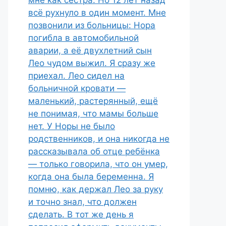
мне как сестра. Но 12 лет назад
всё рухнуло в один момент. Мне
позвонили из больницы: Нора
погибла в автомобильной
аварии, а её двухлетний сын
Лео чудом выжил. Я сразу же
приехал. Лео сидел на
больничной кровати —
маленький, растерянный, ещё
не понимая, что мамы больше
нет. У Норы не было
родственников, и она никогда не
рассказывала об отце ребёнка
— только говорила, что он умер,
когда она была беременна. Я
помню, как держал Лео за руку
и точно знал, что должен
сделать. В тот же день я