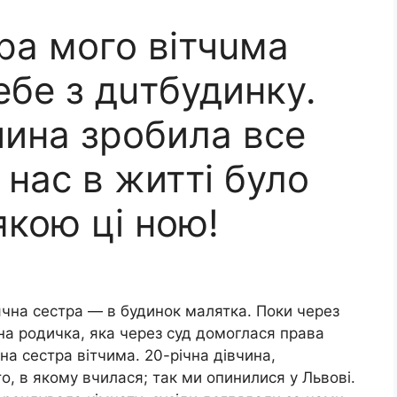
ра мого вітчuма
ебе з дuтбудинку.
чина зробила все
нас в житті було
якою ці ною!
сячна сестра — в будинок малятка. Поки через
на родичка, яка через суд домоглася права
на сестра вітчима. 20-річна дівчина,
то, в якому вчилася; так ми опинилися у Львові.