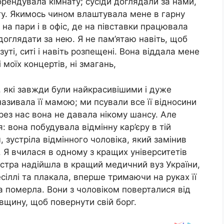
орендувала кімнату; сусіди доглядали за нами,
оту. Якимось чином влаштувала мене в гарну
 на пари і в офіс, де на півставки працювала
оглядати за нею. Я не пам’ятаю навіть, щоб
уті, ситі і навіть розпещені. Вона віддала мене
і моїх концертів, ні змагань,
 які завжди були найкрасивішими і дуже
азивала її мамою; ми псували все її відносини
рез нас вона не давала нікому шансу. Але
: вона побудувала відмінну кар’єру в тій
, зустріла відмінного чоловіка, який замінив
. Я вчилася в одному з кращих університетів
естра надійшла в кращий медичний вуз України,
весіллі та плакала, вперше тримаючи на руках її
на померла. Вони з чоловіком поверталися від
ківщину, щоб повернути свій борг.