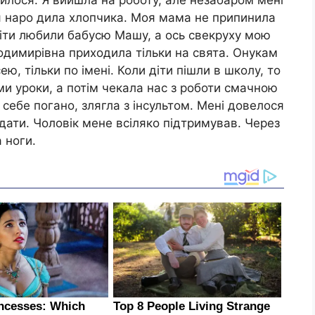
 я наро дила хлопчика. Моя мама не припинила
Діти любили бабусю Машу, а ось свекруху мою
одимирівна приходила тільки на свята. Онукам
ю, тільки по імені. Коли діти пішли в школу, то
ми уроки, а потім чекала нас з роботи смачною
себе погано, злягла з інсультом. Мені довелося
ядати. Чоловік мене всіляко підтримував. Через
 ноги.