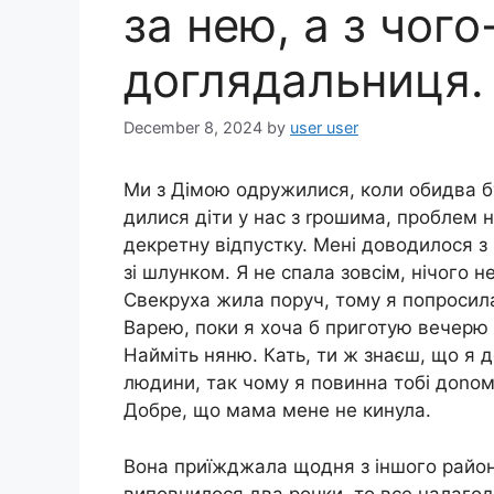
за нею, а з чого
доглядальниця.
December 8, 2024
by
user user
Ми з Дімою одружилися, коли обидва бу
дилися діти у нас з rрошима, проблем н
декретну відпустку. Мені доводилося 
зі шлунком. Я не спала зовсім, нічого н
Свекруха жила поруч, тому я попросила
Варею, поки я хоча б приготую вечерю 
Найміть няню. Кать, ти ж знаєш, що я 
людини, так чому я повинна тобі доnом
Добре, що мама мене не кинула.
Вона приїжджала щодня з іншого район
виповнилося два рочки, то все налагод