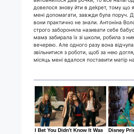
довелося знову йти в деkрет, тому що
мені доnомагати, завжди була поруч. 
вони практично не знали. Антоніна Вол
строго забороняла називати себе бабусе
мама забирала їх зі школи, робила з ни
вечерею. Але одного разу вона відчула 
звільнитися з роботи, щоб за нею догл
місяць мені вдалося поставити матір на