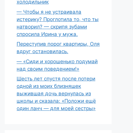
холодильник
— Чтобы я не устраивала
истерику? Проглотила то, что ты
натворил? — скрипя зубами
спросила Ирина у мужа.
Переступив порог квартиры, Оля
вдруг остановилась.
— «Сиди и хорошенько подумай
над своим поведением!»
Шесть лет спустя после потери
одной из моих близняшек
выжившая дочь вернулась из
школы и сказала: «Положи ещё
один ланч — для моей сестры»