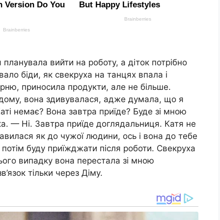
 планувала вийти на роботу, а діток потрібно
вало біди, як свекруха на танцях впала і
арню, приносила продукти, але не більше.
 додому, вона здивувалася, адже думала, що я
аті немає? Вона завтра приїде? Буде зі мною
а. — Ні. Завтра приїде доглядальниця. Катя не
тавилася як до чужої людини, ось і вона до тебе
а потім буду приїжджати після роботи. Свекруха
цього випадку вона перестала зі мною
в’язок тільки через Діму.