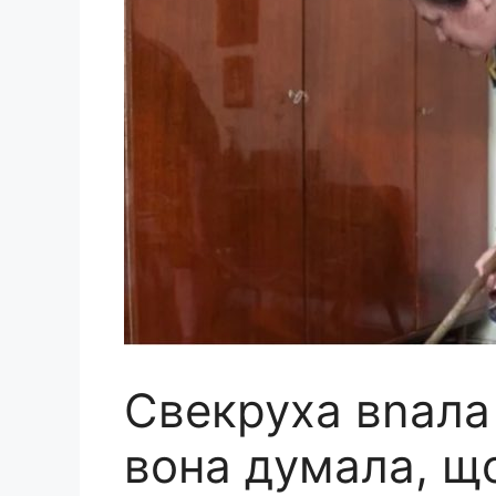
Свекруха вnала 
вона думала, що