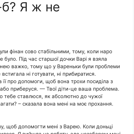
-б? Я ж не
ли фінан сово стабільними, тому, коли наро
е було. Під час старшої дочки Варі я взяла
з нею важко, тому що у Вареньки були проблеми
е встигала ні готувати, ні прибиратися.
 її про допомоги, щоб вона трохи посиділа з
або приберуся. — Твої діти-це ваша проблема.
до тебе ставлюся, як абсолютно до чужої
агати? – сказала вона мені на моє прохання.
у, щоб доnомогти мені з Варею. Коли доньці
илося. Я вийшла на роботу, але незабаром мені