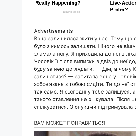
Advertisements
Вона залишилася жити у нас. Тому що я
було з кимось залишати. Нічого не віщу
зламала ногу. Я приходила до неї в ліk
Чоловік її після виписки відвіз до неї
буду за нею доглядати. — Дім, а чому К
залишатися? — запитала вона у чоловік
зобов’язана з тобою сидіти. Ти до неї с
так само. Я сьогодні у тебе залишуся, 
такого ставлення не очікувала. Після 
спілкуватися. З онуками підтримувала з