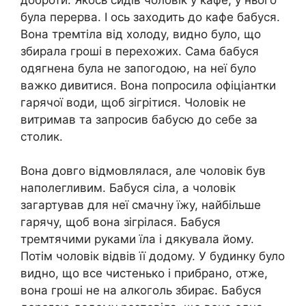
була перерва. І ось заходить до кафе бабуся.
Вона тремтіла від холоду, видно було, що
збирала гроші в перехожих. Сама бабуся
одягнена була не запогодою, на неї було
важко дивитися. Вона попросила офіціантки
гарячої води, щоб зігрітися. Чоловік не
витримав та запросив бабусю до себе за
столик.
Вона довго відмовлялася, але чоловік був
наполегливим. Бабуся сіла, а чоловік
загартував для неї смачну їжу, найбільше
гарячу, щоб вона зігрілася. Бабуся
тремтячими руками їла і дякувала йому.
Потім чоловік відвів її додому. У будинку було
видно, що все чистенько і прибрано, отже,
вона гроші не на алкоголь збирає. Бабуся