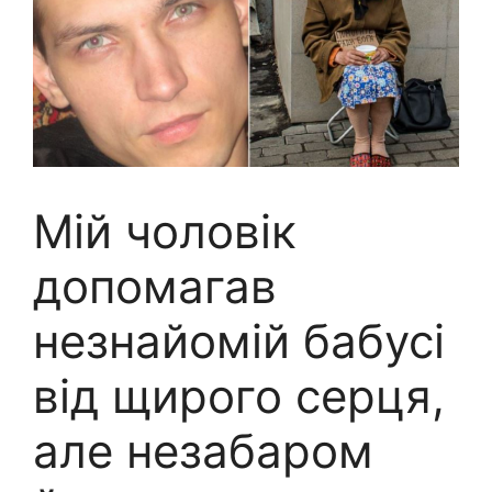
Мій чоловік
допомагав
незнайомій бабусі
від щирого серця,
але незабаром