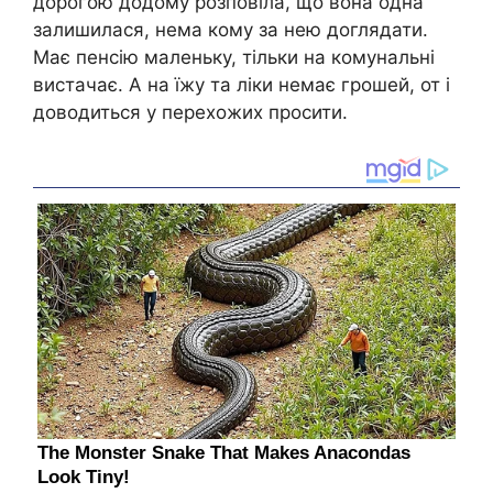
дорогою додому розповіла, що вона одна
залишилася, нема кому за нею доглядати.
Має пенсію маленьку, тільки на комунальні
вистачає. А на їжу та ліки немає грошей, от і
доводиться у перехожих просити.