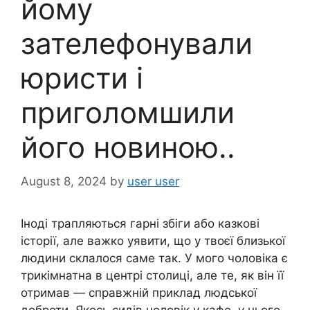
йому
зателефонували
юристи і
приголомшили
його новиною..
August 8, 2024
by
user user
Іноді трапляються гарні збіги або казкові
історії, але важко уявити, що у твоєї близької
людини склалося саме так. У мого чоловіка є
трикімнатна в центрі столиці, але те, як він її
отримав — справжній приклад людської
доброти. Якось сидів чоловік у кафе, у нього