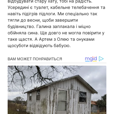
відбудувати стару хату, тобі на радість.
Усередині є туалет, кабельне телебачення та
навіть підігрів підлоги. Ми спеціально так
тягли до весни, щоби завершити
будівництво. Галина заплакала і міцно
обійняла сина. Ще довго не могла повірити у
таке щастя. А Артем з Олею та онуками
щосуботи відвідують бабусю.