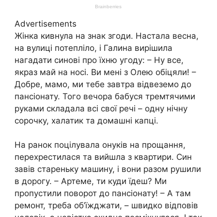
Advertisements
Жінка кивнула на знак згоди. Настала весна,
на вулиці потепліло, і Галина вирішила
нагадати синові про їхню угоду: – Ну все,
якраз май на носі. Ви мені з Олею обіцяли! –
Добре, мамо, ми тебе завтра відвеземо до
пансіонату. Того вечора бабуся тремтячими
руками складала всі свої речі – одну нічну
сорочку, халатик та домашні капці.
На ранок поцілувала онуків на прощання,
перехрестилася та вийшла з квартири. Син
завів стареньку машину, і вони разом рушили
в дорогу. – Артеме, ти куди їдеш? Ми
пропустили поворот до пансіонату! – А там
ремонт, треба об’їжджати, – швидко відповів