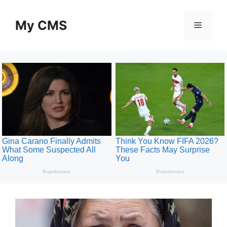
Skip
to
My CMS
Menu
content