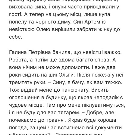
виховала сина, і онуки часто приїжджали у
гості. А тепер на цьому місці лише купа
попелу та чорного диму. Син Артем із
невісткою Олею вирішили забрати жінку до
себе.
Галина Петрівна бачила, що невістці важко.
Робота, а потім ще вдома багато справ. А
вона нічим не може допомогти. І вже два
роки сидить на шиї Ольги. Після пожежі у неї
тремтять руки. – Сину, я бачу, як вам тяжко.
Тож віддай мене до пансіонату. Висить
оголошення в будинку, що якраз неподалік є
чудове місце. Там про мене піклуватимуться,
і я не буду для вас тягарем. – Добре, але
почекаємо до травня . Якраз буде хороша
погода, за цей час встигнемо всі документи
зібрати, гаразд? – Запропонував син.