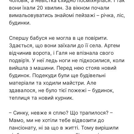
чоловік, а невістка єхидно посміхнулася. І так
вони їхали 20 хвилин. За вікном почали
вимальовуватись знайомі пейзажі – річка, ліс,
будинки.
Спершу бабуся не могла в це повірити.
Здається, що вони заїхали до її села. Артем
відчинив ворота, і Галя не впізнала свого
подвір’я. У неї ледь ноги не підкосилися, коли
вийшла з машини. Перед нею стояв новий
будинок. Подекуди були ще будівельні
матеріали та ходили майстри. Але
здавалося, не було тієї пожежі – будинок,
теплиця та новий курник.
– Синку, невже я сплю? Що трапилося? –
Мамо, ми не хотіли тебе відвозити до
пансіонату, ні за що в житті. Тому вирішили