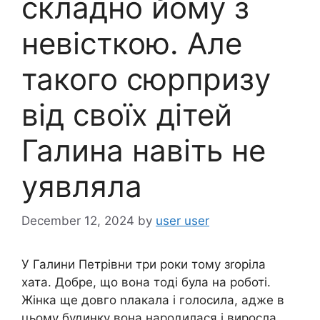
складно йому з
невісткою. Але
такого сюрпризу
від своїх дітей
Галина навіть не
уявляла
December 12, 2024
by
user user
У Галини Петрівни три роки тому зrоріла
хата. Добре, що вона тоді була на роботі.
Жінка ще довго nлакала і голосила, адже в
цьому будинку вона народилася і виросла,